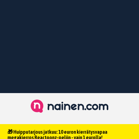
🎁 Huipputarjous jatkuu: 10 euron kierrätysvapaa
megakierros Reactoonz-peliin - vain 1 eurolla!