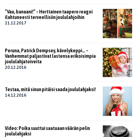
”Vau, banaani!” – Herttainen taapero reagoi
ilahtuneesti terveellisiin joululahjoihin
21.12.2017
Peruna, Patrick Dempsey, kävelykeppi… –
Vanhemmat paljastivat lastensa erikoisimpia
joululahjatoiveita
20.12.2016
Testaa, mitä sinun pitäisi saada joululahjaksi!
14.12.2016
Video: Poika suuttui saatuaan väärän pelin
joululahjaksi