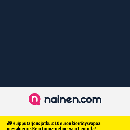
🎁 Huipputarjous jatkuu: 10 euron kierrätysvapaa
megakierros Reactoonz-peliin - vain 1 eurolla!