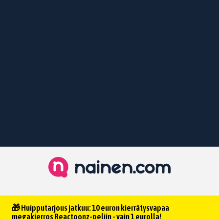
🎁 Huipputarjous jatkuu: 10 euron kierrätysvapaa
megakierros Reactoonz-peliin - vain 1 eurolla!