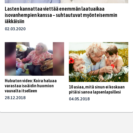
Lasten kannattaa viettää enemmän laatuaikaa
isovanhempien kanssa – suhtautuvat myönteisemmin
iäkkäisiin
02.03.2020
Hulvaton video: Koira haluaa
varastaa isoäidin huomion
10 asiaa, mitä sinun ei koskaan
vauvalta itselleen
pitäisi sanoa lapsenlapsillesi
28.12.2018
04.05.2018