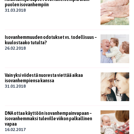
puolen isovanhempiin
31.03.2018
Isovanhemmuuden odotukset vs. todellisuus –
kuulostaako tutulta?
26.02.2018
Vain yksi viidestä nuoresta viettää aikaa
isovanhempiensa kanssa
31.01.2018
DNA ottaa käyttöön isovanhempainvapaan –
isovanhemmaksi tuleville viikon palkallinen
vapaa
16.02.2017