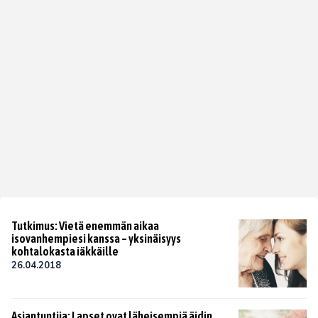
Tutkimus: Vietä enemmän aikaa
isovanhempiesi kanssa – yksinäisyys
kohtalokasta iäkkäille
26.04.2018
Asiantuntija: Lapset ovat läheisempiä äidin