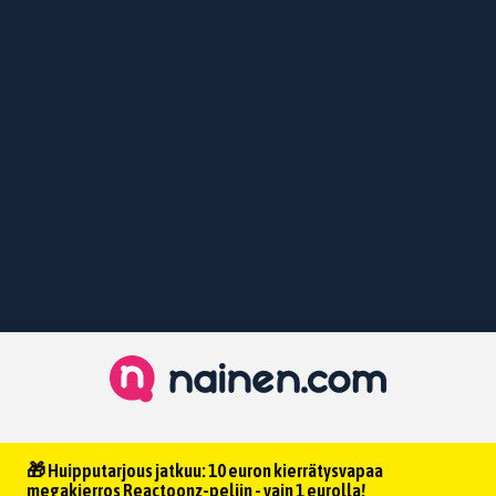
🎁 Huipputarjous jatkuu: 10 euron kierrätysvapaa
megakierros Reactoonz-peliin - vain 1 eurolla!