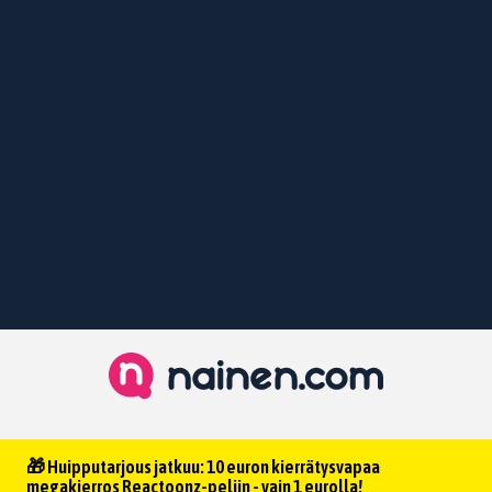
🎁 Huipputarjous jatkuu: 10 euron kierrätysvapaa
megakierros Reactoonz-peliin - vain 1 eurolla!