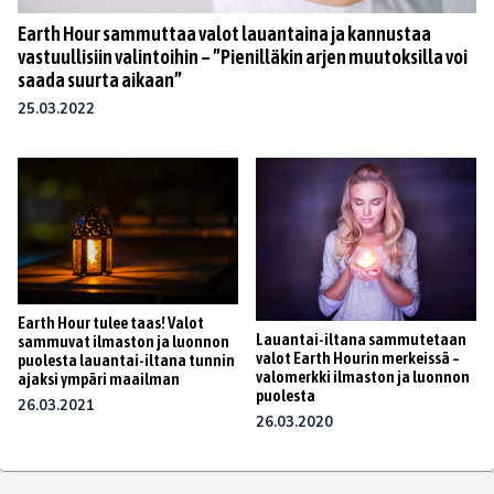
Earth Hour sammuttaa valot lauantaina ja kannustaa
vastuullisiin valintoihin – ”Pienilläkin arjen muutoksilla voi
saada suurta aikaan”
25.03.2022
Earth Hour tulee taas! Valot
Lauantai-iltana sammutetaan
sammuvat ilmaston ja luonnon
valot Earth Hourin merkeissä –
puolesta lauantai-iltana tunnin
valomerkki ilmaston ja luonnon
ajaksi ympäri maailman
puolesta
26.03.2021
26.03.2020