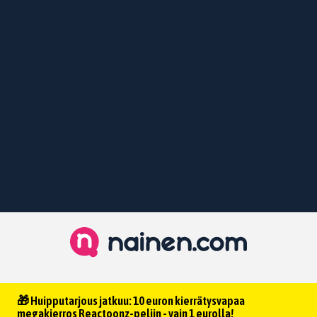
🎁 Huipputarjous jatkuu: 10 euron kierrätysvapaa
megakierros Reactoonz-peliin - vain 1 eurolla!