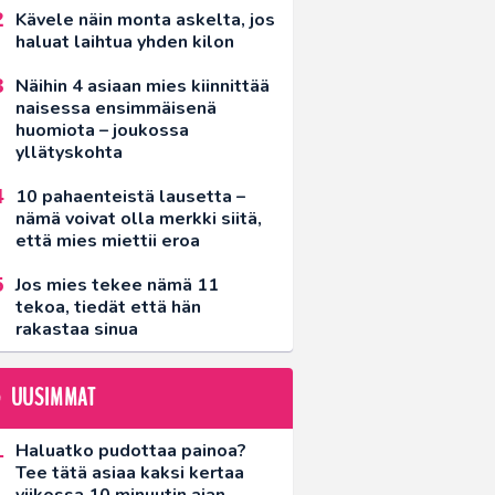
Kävele näin monta askelta, jos
haluat laihtua yhden kilon
Näihin 4 asiaan mies kiinnittää
naisessa ensimmäisenä
huomiota – joukossa
yllätyskohta
10 pahaenteistä lausetta –
nämä voivat olla merkki siitä,
että mies miettii eroa
Jos mies tekee nämä 11
tekoa, tiedät että hän
rakastaa sinua
UUSIMMAT
Haluatko pudottaa painoa?
Tee tätä asiaa kaksi kertaa
viikossa 10 minuutin ajan