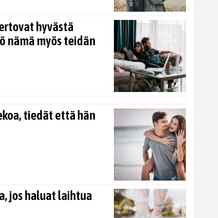
ertovat hyvästä
kö nämä myös teidän
koa, tiedät että hän
, jos haluat laihtua