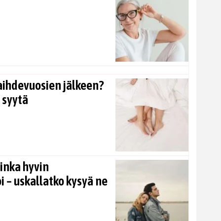
aihdevuosien jälkeen?
 syytä
inka hyvin
i – uskallatko kysyä ne