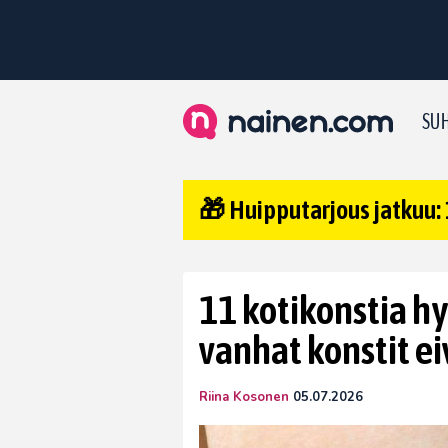
SUH
🎁 Huipputarjous jatkuu: 
11 kotikonstia h
vanhat konstit e
Riina Kosonen
05.07.2026