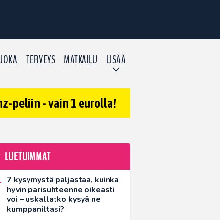
UOKA
TERVEYS
MATKAILU
LISÄÄ
-peliin - vain 1 eurolla!
LUETUIMMAT
7 kysymystä paljastaa, kuinka
hyvin parisuhteenne oikeasti
voi – uskallatko kysyä ne
kumppaniltasi?