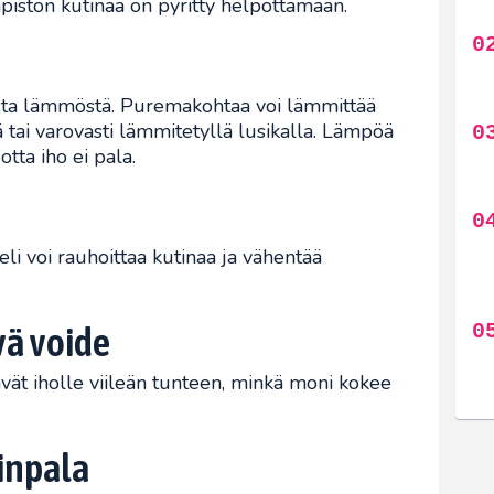
npiston kutinaa on pyritty helpottamaan.
sta lämmöstä. Puremakohtaa voi lämmittää
 tai varovasti lämmitetyllä lusikalla. Lämpöä
otta iho ei pala.
li voi rauhoittaa kutinaa ja vähentää
vä voide
tävät iholle viileän tunteen, minkä moni kokee
rinpala