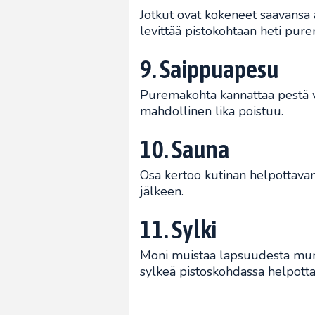
Jotkut ovat kokeneet saavansa 
levittää pistokohtaan heti pur
9. Saippuapesu
Puremakohta kannattaa pestä v
mahdollinen lika poistuu.
10. Sauna
Osa kertoo kutinan helpottava
jälkeen.
11. Sylki
Moni muistaa lapsuudesta mu
sylkeä pistoskohdassa helpotta