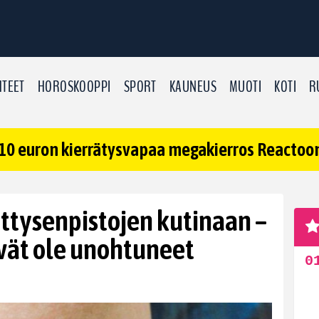
TEET
HOROSKOOPPI
SPORT
KAUNEUS
MUOTI
KOTI
R
10 euron kierrätysvapaa megakierros Reactoonz
yttysenpistojen kutinaan –
ivät ole unohtuneet