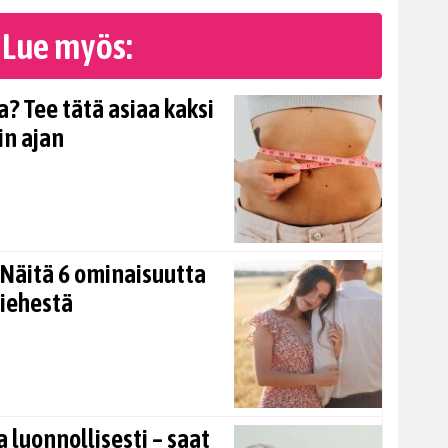
Lue myös:
? Tee tätä asiaa kaksi
in ajan
Näitä 6 ominaisuutta
miehestä
 luonnollisesti – saat