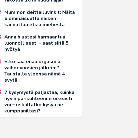
Mummon deittailuvinkit: Näitä
6 ominaisuutta naisen
kannattaa etsiä miehestä
Anna hiustesi harmaantua
luonnollisesti – saat siitä 5
hyötyä
Etkö saa enää orgasmia
vaihdevuosien jälkeen?
Taustalla yleensä nämä 4
syytä
7 kysymystä paljastaa, kuinka
hyvin parisuhteenne oikeasti
voi – uskallatko kysyä ne
kumppaniltasi?