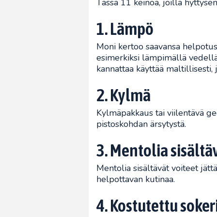
Tässä 11 keinoa, joilla hyttyse
1. Lämpö
Moni kertoo saavansa helpotu
esimerkiksi lämpimällä vedellä
kannattaa käyttää maltillisesti, j
2. Kylmä
Kylmäpakkaus tai viilentävä gee
pistoskohdan ärsytystä.
3. Mentolia sisältä
Mentolia sisältävät voiteet jät
helpottavan kutinaa.
4. Kostutettu soke