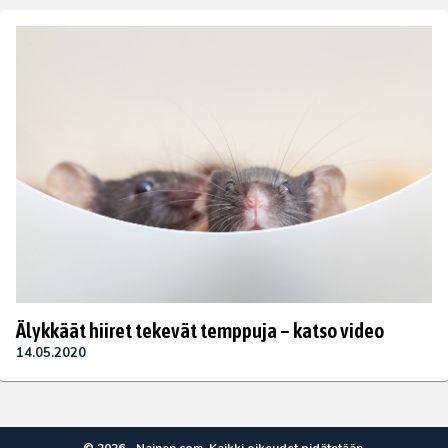
Älykkäät hiiret tekevät temppuja – katso video
14.05.2020
© 2026 - Nainen.com. Kaikki oikeudet pidätetään.