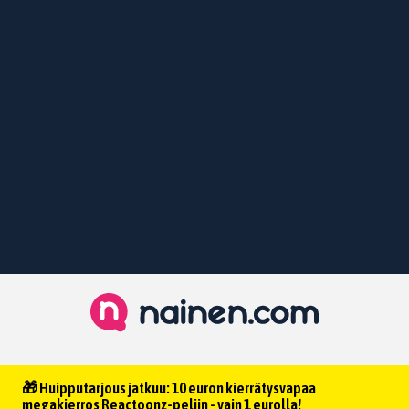
🎁 Huipputarjous jatkuu: 10 euron kierrätysvapaa
megakierros Reactoonz-peliin - vain 1 eurolla!