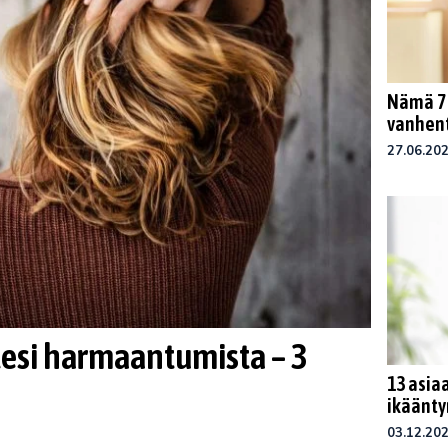
Nämä 7 
vanhent
27.06.20
tesi harmaantumista – 3
13 asiaa
ikäänty
03.12.20