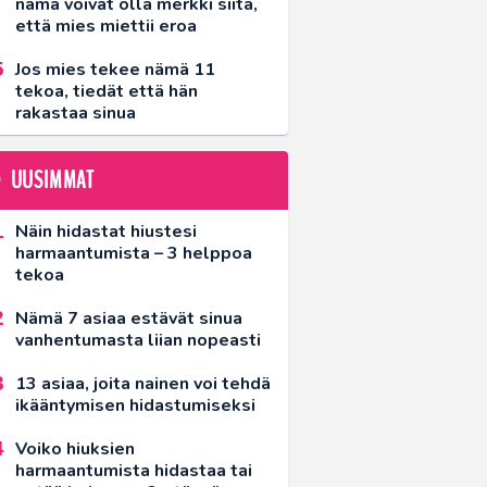
nämä voivat olla merkki siitä,
että mies miettii eroa
Jos mies tekee nämä 11
tekoa, tiedät että hän
rakastaa sinua
UUSIMMAT
Näin hidastat hiustesi
harmaantumista – 3 helppoa
tekoa
Nämä 7 asiaa estävät sinua
vanhentumasta liian nopeasti
13 asiaa, joita nainen voi tehdä
ikääntymisen hidastumiseksi
Voiko hiuksien
harmaantumista hidastaa tai