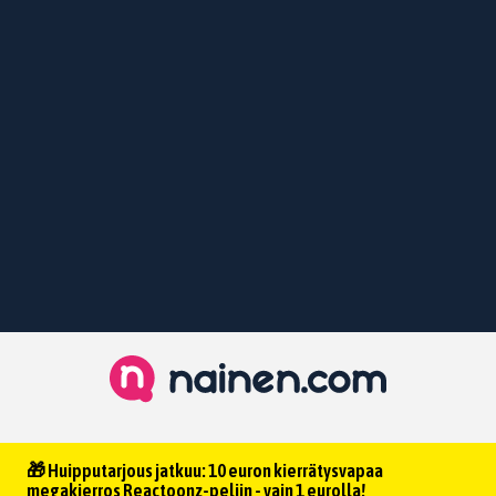
🎁 Huipputarjous jatkuu: 10 euron kierrätysvapaa
megakierros Reactoonz-peliin - vain 1 eurolla!