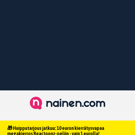
🎁 Huipputarjous jatkuu: 10 euron kierrätysvapaa
megakierros Reactoonz-peliin - vain 1 eurolla!