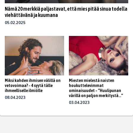
Nämä 20 merkkiä paljastavat, että mies pitää sinua todella
viehättävänä ja kuumana
05.02.2025
Miksi kahden ihmisen välillä on
Miesten mielestä naisten
vetovoimaa? – 4 syytä tälle
houkuttelevimmat
ihmeelliselle ilmiölle
ominaisuudet – ”Huulipunan
värillä on paljon merkitystä…”
08.04.2023
03.04.2023