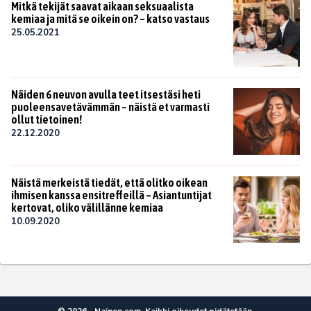
Mitkä tekijät saavat aikaan seksuaalista
kemiaa ja mitä se oikein on? – katso vastaus
25.05.2021
Näiden 6 neuvon avulla teet itsestäsi heti
puoleensavetävämmän – näistä et varmasti
ollut tietoinen!
22.12.2020
Näistä merkeistä tiedät, että olitko oikean
ihmisen kanssa ensitreffeillä – Asiantuntijat
kertovat, oliko välillänne kemiaa
10.09.2020
© 2026 - Nainen.com. Kaikki oikeudet pidätetään.