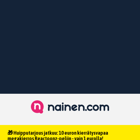
🎁 Huipputarjous jatkuu: 10 euron kierrätysvapaa
megakierros Reactoonz-peliin - vain 1 eurolla!