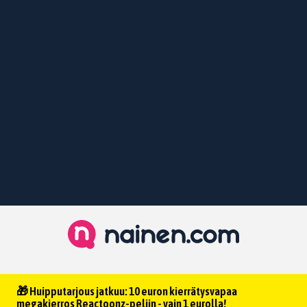
🎁 Huipputarjous jatkuu: 10 euron kierrätysvapaa
megakierros Reactoonz-peliin - vain 1 eurolla!