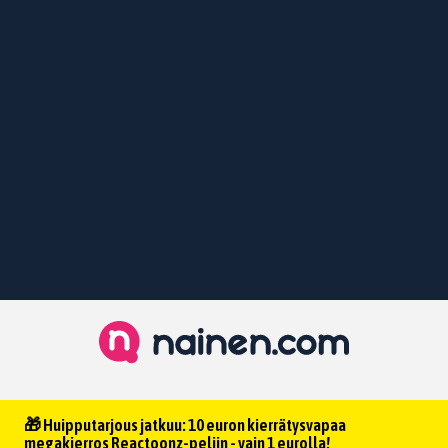
🎁 Huipputarjous jatkuu: 10 euron kierrätysvapaa
megakierros Reactoonz-peliin - vain 1 eurolla!