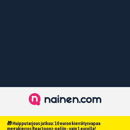
🎁 Huipputarjous jatkuu: 10 euron kierrätysvapaa
megakierros Reactoonz-peliin - vain 1 eurolla!