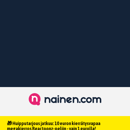
🎁 Huipputarjous jatkuu: 10 euron kierrätysvapaa
megakierros Reactoonz-peliin - vain 1 eurolla!