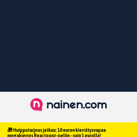
🎁 Huipputarjous jatkuu: 10 euron kierrätysvapaa
megakierros Reactoonz-peliin - vain 1 eurolla!