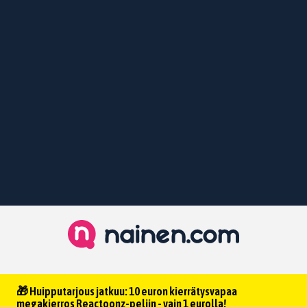
🎁 Huipputarjous jatkuu: 10 euron kierrätysvapaa
megakierros Reactoonz-peliin - vain 1 eurolla!