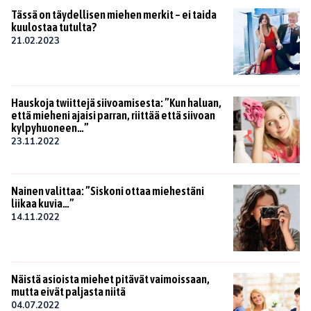
Tässä on täydellisen miehen merkit – ei taida
kuulostaa tutulta?
21.02.2023
Hauskoja twiittejä siivoamisesta: ”Kun haluan,
että mieheni ajaisi parran, riittää että siivoan
kylpyhuoneen…”
23.11.2022
Nainen valittaa: ”Siskoni ottaa miehestäni
liikaa kuvia…”
14.11.2022
Näistä asioista miehet pitävät vaimoissaan,
mutta eivät paljasta niitä
04.07.2022