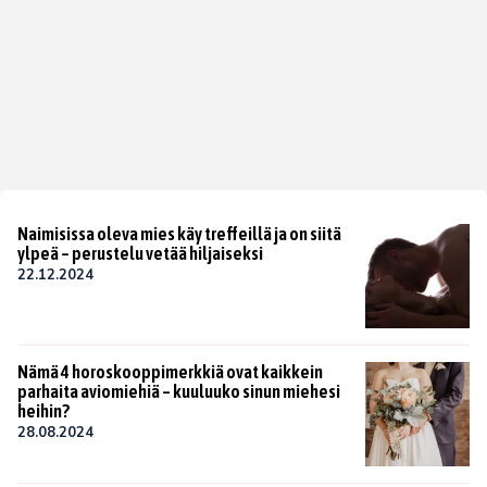
Naimisissa oleva mies käy treffeillä ja on siitä
ylpeä – perustelu vetää hiljaiseksi
22.12.2024
Nämä 4 horoskooppimerkkiä ovat kaikkein
parhaita aviomiehiä – kuuluuko sinun miehesi
heihin?
28.08.2024