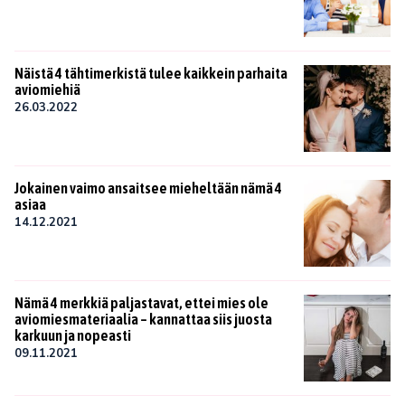
Näistä 4 tähtimerkistä tulee kaikkein parhaita
aviomiehiä
26.03.2022
Jokainen vaimo ansaitsee mieheltään nämä 4
asiaa
14.12.2021
Nämä 4 merkkiä paljastavat, ettei mies ole
aviomiesmateriaalia – kannattaa siis juosta
karkuun ja nopeasti
09.11.2021