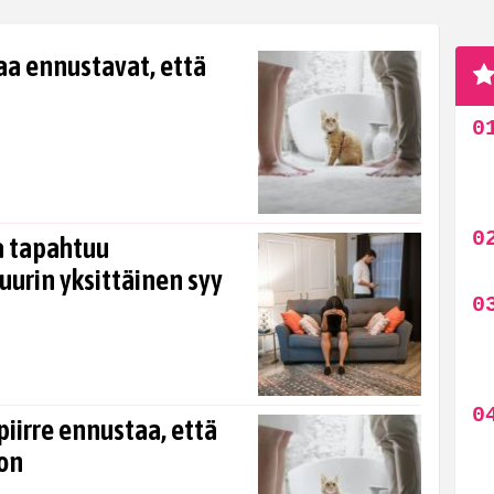
aa ennustavat, että
a tapahtuu
uurin yksittäinen syy
iirre ennustaa, että
oon