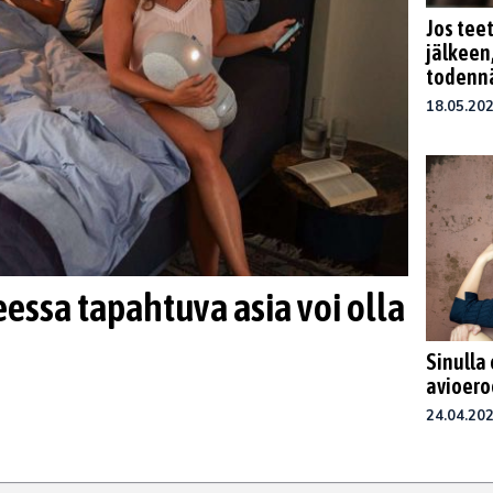
Jos tee
jälkeen
todenn
18.05.20
sa tapahtuva asia voi olla
Sinulla 
avioero
24.04.20