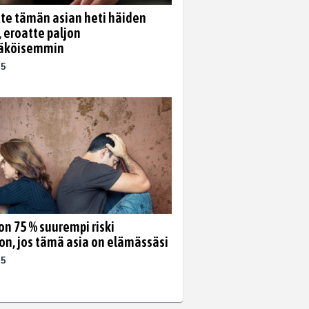
tte tämän asian heti häiden
, eroatte paljon
äköisemmin
25
on 75 % suurempi riski
on, jos tämä asia on elämässäsi
25