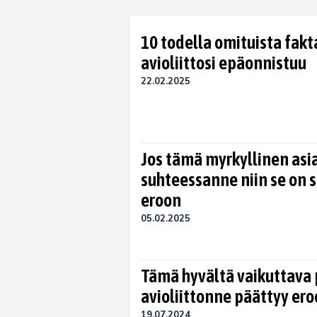
10 todella omituista fakt
avioliittosi epäonnistuu
22.02.2025
Jos tämä myrkyllinen asi
suhteessanne niin se on s
eroon
05.02.2025
Tämä hyvältä vaikuttava p
avioliittonne päättyy er
19.07.2024