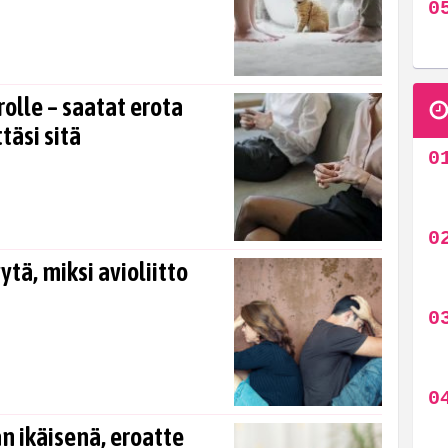
rolle – saatat erota
täsi sitä
tä, miksi avioliitto
n ikäisenä, eroatte