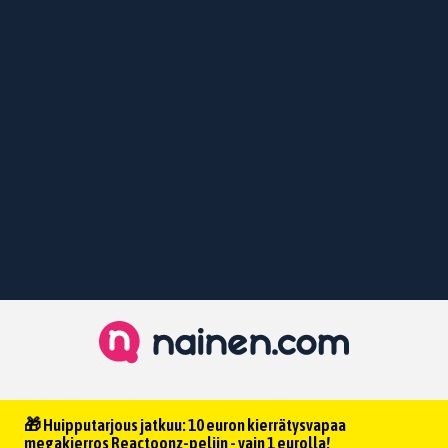
🎁 Huipputarjous jatkuu: 10 euron kierrätysvapaa
megakierros Reactoonz-peliin - vain 1 eurolla!