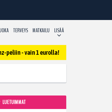
UOKA
TERVEYS
MATKAILU
LISÄÄ
-peliin - vain 1 eurolla!
LUETUIMMAT