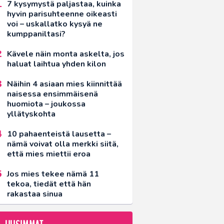
7 kysymystä paljastaa, kuinka
hyvin parisuhteenne oikeasti
voi – uskallatko kysyä ne
kumppaniltasi?
Kävele näin monta askelta, jos
haluat laihtua yhden kilon
Näihin 4 asiaan mies kiinnittää
naisessa ensimmäisenä
huomiota – joukossa
yllätyskohta
10 pahaenteistä lausetta –
nämä voivat olla merkki siitä,
että mies miettii eroa
Jos mies tekee nämä 11
tekoa, tiedät että hän
rakastaa sinua