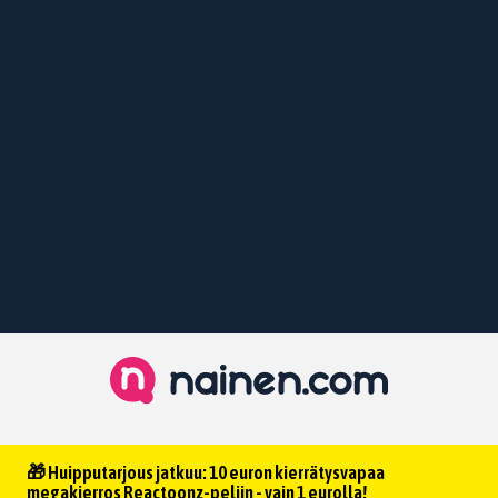
🎁 Huipputarjous jatkuu: 10 euron kierrätysvapaa
megakierros Reactoonz-peliin - vain 1 eurolla!