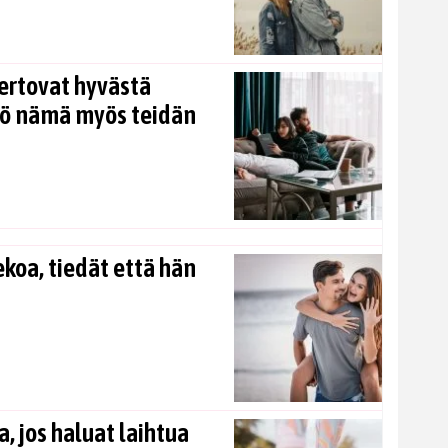
ertovat hyvästä
kö nämä myös teidän
koa, tiedät että hän
, jos haluat laihtua