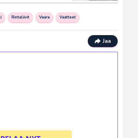
i
Rintaliivit
Vaara
Vaatteet
Jaa
ilmaiskierroksia ilman
osta Tuohi 1000 -peliin (arvo 0,20€ per