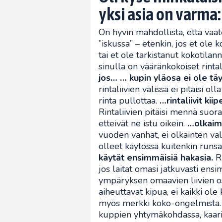
yksi asia on varma: 
On hyvin mahdollista, että vaate
”iskussa” – etenkin, jos et ole 
tai et ole tarkistanut kokotilan
sinulla on vääränkokoiset rintali
jos…
… kupin yläosa ei ole täy
rintaliivien välissä ei pitäisi oll
rinta pullottaa.
…rintaliivit kii
Rintaliivien pitäisi mennä suor
etteivät ne istu oikein.
…olkaime
vuoden vanhat, ei olkainten valum
olleet käytössä kuitenkin runsaa
käytät ensimmäisiä hakasia.
Ri
jos laitat omasi jatkuvasti en
ympäryksen omaavien liivien o
aiheuttavat kipua, ei kaikki ol
myös merkki koko-ongelmista. J
kuppien yhtymäkohdassa, kaaritu