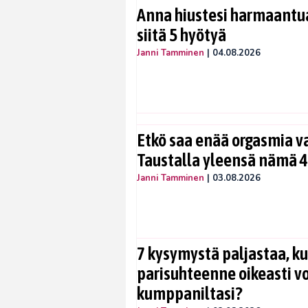
Anna hiustesi harmaantua
siitä 5 hyötyä
Janni Tamminen
|
04.08.2026
Etkö saa enää orgasmia v
Taustalla yleensä nämä 4
Janni Tamminen
|
03.08.2026
7 kysymystä paljastaa, ku
parisuhteenne oikeasti vo
kumppaniltasi?