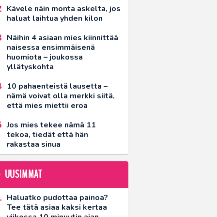
Kävele näin monta askelta, jos
haluat laihtua yhden kilon
Näihin 4 asiaan mies kiinnittää
naisessa ensimmäisenä
huomiota – joukossa
yllätyskohta
10 pahaenteistä lausetta –
nämä voivat olla merkki siitä,
että mies miettii eroa
Jos mies tekee nämä 11
tekoa, tiedät että hän
rakastaa sinua
UUSIMMAT
Haluatko pudottaa painoa?
Tee tätä asiaa kaksi kertaa
viikossa 10 minuutin ajan