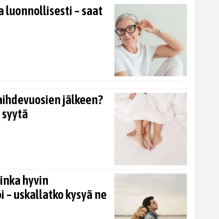
 luonnollisesti – saat
aihdevuosien jälkeen?
 syytä
inka hyvin
i – uskallatko kysyä ne