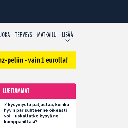
UOKA
TERVEYS
MATKAILU
LISÄÄ
-peliin - vain 1 eurolla!
LUETUIMMAT
7 kysymystä paljastaa, kuinka
hyvin parisuhteenne oikeasti
voi – uskallatko kysyä ne
kumppaniltasi?