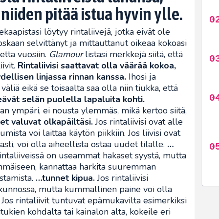
niiden pitää istua hyvin ylle.
kaapistasi löytyy rintaliivejä, jotka eivät ole
koskaan selvittänyt ja mittauttanut oikeaa kokoasi
netta vuosiin.
Glamour
listasi merkkejä siitä, että
ivit.
Rintaliivisi saattavat olla väärää kokoa,
dellisen linjassa rinnan kanssa.
Ihosi ja
a väliä eikä se toisaalta saa olla niin tiukka, että
peävät selän puolella lapaluita kohti.
aan ympäri, ei nousta ylemmäs, mikä kertoo siitä,
t valuvat olkapäiltäsi.
Jos rintaliivisi ovat alle
ista voi laittaa käytön piikkiin. Jos liivisi ovat
sti, voi olla aiheellista ostaa uudet tilalle.
…
ntaliiveissä on useammat hakaset syystä, mutta
simmäiseen, kannattaa harkita suuremman
stamista.
…tunnet kipua.
Jos rintaliivisi
e kunnossa, mutta kummallinen paine voi olla
os rintaliivit tuntuvat epämukavilta esimerkiksi
kien kohdalta tai kainalon alta, kokeile eri