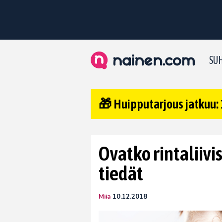
SUH
🎁 Huipputarjous jatkuu: 
Ovatko rintaliivi
tiedät
Miia
10.12.2018