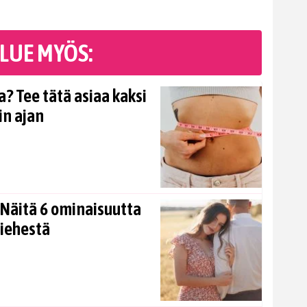
LUE MYÖS:
? Tee tätä asiaa kaksi
in ajan
Näitä 6 ominaisuutta
miehestä