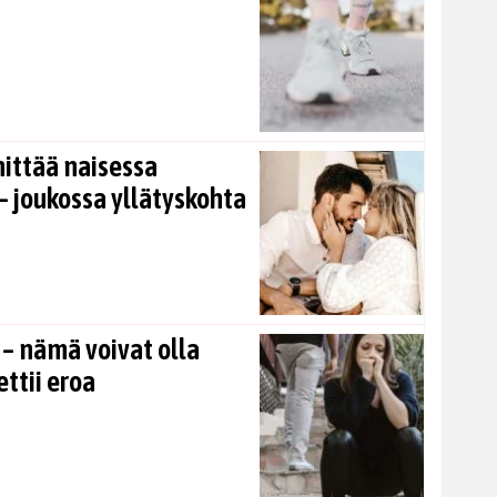
nittää naisessa
 joukossa yllätyskohta
 – nämä voivat olla
ettii eroa