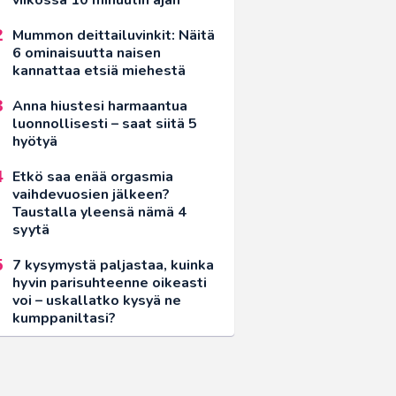
Mummon deittailuvinkit: Näitä
6 ominaisuutta naisen
kannattaa etsiä miehestä
Anna hiustesi harmaantua
luonnollisesti – saat siitä 5
hyötyä
Etkö saa enää orgasmia
vaihdevuosien jälkeen?
Taustalla yleensä nämä 4
syytä
7 kysymystä paljastaa, kuinka
hyvin parisuhteenne oikeasti
voi – uskallatko kysyä ne
kumppaniltasi?