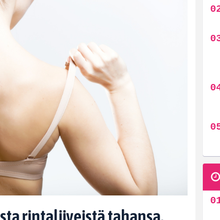
sta rintaliiveistä tahansa,