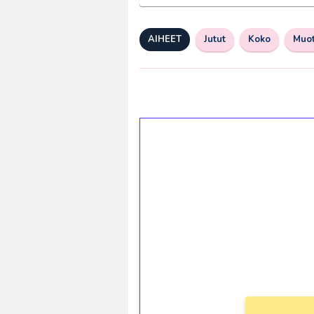
AIHEET
Jutut
Koko
Muot
1€ = 10€ arvosta 
kierrätystä!
Talleta 1€
Saat heti 50 ilmaiskierr
kierros)!
Ei kierrätysvaatimusta!