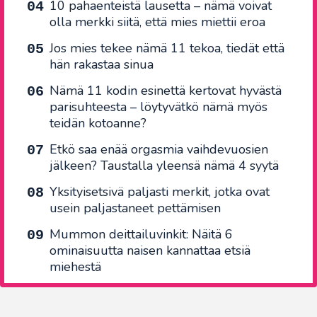
10 pahaenteistä lausetta – nämä voivat
olla merkki siitä, että mies miettii eroa
Jos mies tekee nämä 11 tekoa, tiedät että
hän rakastaa sinua
Nämä 11 kodin esinettä kertovat hyvästä
parisuhteesta – löytyvätkö nämä myös
teidän kotoanne?
Etkö saa enää orgasmia vaihdevuosien
jälkeen? Taustalla yleensä nämä 4 syytä
Yksityisetsivä paljasti merkit, jotka ovat
usein paljastaneet pettämisen
Mummon deittailuvinkit: Näitä 6
ominaisuutta naisen kannattaa etsiä
miehestä