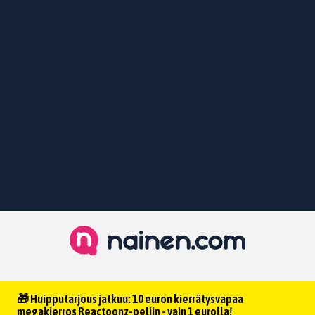
🎁 Huipputarjous jatkuu: 10 euron kierrätysvapaa
megakierros Reactoonz-peliin - vain 1 eurolla!