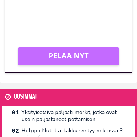
peliin – vain 1 eurolla!
Peli: Reactoonz
Vain uusille asiakkaille!
PELAA NYT
UUSIMMAT
Yksityisetsivä paljasti merkit, jotka ovat
usein paljastaneet pettämisen
Helppo Nutella-kakku syntyy mikrossa 3