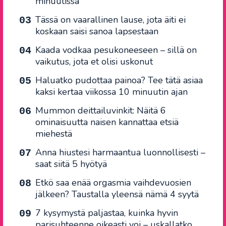
minuutissa
Tässä on vaarallinen lause, jota äiti ei
koskaan saisi sanoa lapsestaan
Kaada vodkaa pesukoneeseen – sillä on
vaikutus, jota et olisi uskonut
Haluatko pudottaa painoa? Tee tätä asiaa
kaksi kertaa viikossa 10 minuutin ajan
Mummon deittailuvinkit: Näitä 6
ominaisuutta naisen kannattaa etsiä
miehestä
Anna hiustesi harmaantua luonnollisesti –
saat siitä 5 hyötyä
Etkö saa enää orgasmia vaihdevuosien
jälkeen? Taustalla yleensä nämä 4 syytä
7 kysymystä paljastaa, kuinka hyvin
parisuhteenne oikeasti voi – uskallatko