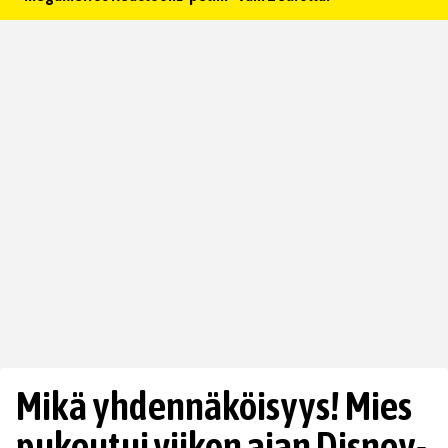
Mikä yhdennäköisyys! Mies
pukeutui viikon ajan Disney-