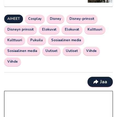
AIHEET
Cosplay
Disney
Disney-prinssit
Disneyn prinssit
Elokuvat
Elokuvat
Kulttuuri
Kulttuuri
Pukuilu
Sosiaalinen media
Sosiaalinen media
Uutiset
Uutiset
Viihde
Viihde
Jaa
🎁 Huipputarjous jatkuu: 10
euron kierrätysvapaa
megakierros Reactoonz-