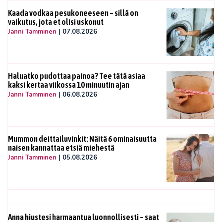
Kaada vodkaa pesukoneeseen – sillä on
vaikutus, jota et olisi uskonut
Janni Tamminen
|
07.08.2026
Haluatko pudottaa painoa? Tee tätä asiaa
kaksi kertaa viikossa 10 minuutin ajan
Janni Tamminen
|
06.08.2026
Mummon deittailuvinkit: Näitä 6 ominaisuutta
naisen kannattaa etsiä miehestä
Janni Tamminen
|
05.08.2026
Anna hiustesi harmaantua luonnollisesti – saat