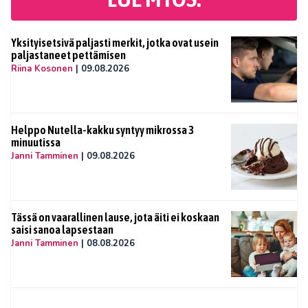
Yksityisetsivä paljasti merkit, jotka ovat usein
paljastaneet pettämisen
Riina Kosonen
|
09.08.2026
Helppo Nutella-kakku syntyy mikrossa 3
minuutissa
Janni Tamminen
|
09.08.2026
Tässä on vaarallinen lause, jota äiti ei koskaan
saisi sanoa lapsestaan
Janni Tamminen
|
08.08.2026