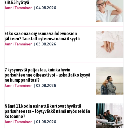
siitä 5 hyötyä
Janni Tamminen
|
04.08.2026
Etkö saa enää orgasmia vaihdevuosien
jälkeen? Taustalla yleensä nämä 4 syytä
Janni Tamminen
|
03.08.2026
7 kysymystä paljastaa, kuinka hyvin
parisuhteenne oikeasti voi – uskallatko kysyä
ne kumppaniltasi?
Janni Tamminen
|
02.08.2026
Nämä 11 kodin esinettä kertovat hyvästä
parisuhteesta – löytyvätkö nämä myös teidän
kotoanne?
Janni Tamminen
|
01.08.2026