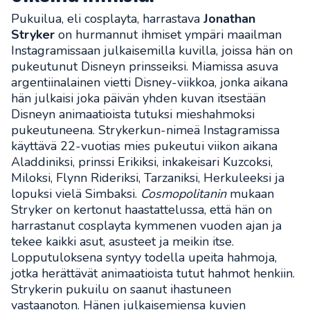
Pukuilua, eli cosplayta, harrastava
Jonathan
Stryker
on hurmannut ihmiset ympäri maailman
Instagramissaan julkaisemilla kuvilla, joissa hän on
pukeutunut Disneyn prinsseiksi. Miamissa asuva
argentiinalainen vietti Disney-viikkoa, jonka aikana
hän julkaisi joka päivän yhden kuvan itsestään
Disneyn animaatioista tutuksi mieshahmoksi
pukeutuneena. Strykerkun-nimeä Instagramissa
käyttävä 22-vuotias mies pukeutui viikon aikana
Aladdiniksi, prinssi Erikiksi, inkakeisari Kuzcoksi,
Miloksi, Flynn Rideriksi, Tarzaniksi, Herkuleeksi ja
lopuksi vielä Simbaksi.
Cosmopolitanin
mukaan
Stryker on kertonut haastattelussa, että hän on
harrastanut cosplayta kymmenen vuoden ajan ja
tekee kaikki asut, asusteet ja meikin itse.
Lopputuloksena syntyy todella upeita hahmoja,
jotka herättävät animaatioista tutut hahmot henkiin.
Strykerin pukuilu on saanut ihastuneen
vastaanoton. Hänen julkaisemiensa kuvien