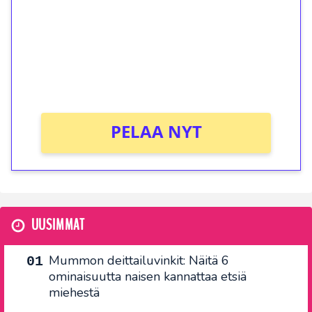
Talleta 1€
Saat heti 50 ilmaiskierrosta Tuohi 1000 -
peliin (arvo 0,20€ per kierros)!
Ei kierrätysvaatimusta!
PELAA NYT
UUSIMMAT
Mummon deittailuvinkit: Näitä 6
ominaisuutta naisen kannattaa etsiä
miehestä