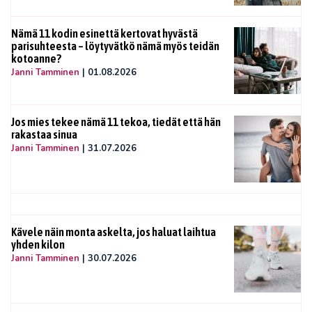
Nämä 11 kodin esinettä kertovat hyvästä
parisuhteesta – löytyvätkö nämä myös teidän
kotoanne?
Janni Tamminen
|
01.08.2026
Jos mies tekee nämä 11 tekoa, tiedät että hän
rakastaa sinua
Janni Tamminen
|
31.07.2026
Kävele näin monta askelta, jos haluat laihtua
yhden kilon
Janni Tamminen
|
30.07.2026