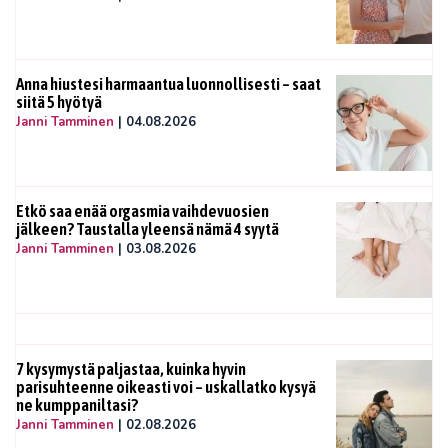
Anna hiustesi harmaantua luonnollisesti – saat
siitä 5 hyötyä
Janni Tamminen
|
04.08.2026
Etkö saa enää orgasmia vaihdevuosien
jälkeen? Taustalla yleensä nämä 4 syytä
Janni Tamminen
|
03.08.2026
7 kysymystä paljastaa, kuinka hyvin
parisuhteenne oikeasti voi – uskallatko kysyä
ne kumppaniltasi?
Janni Tamminen
|
02.08.2026