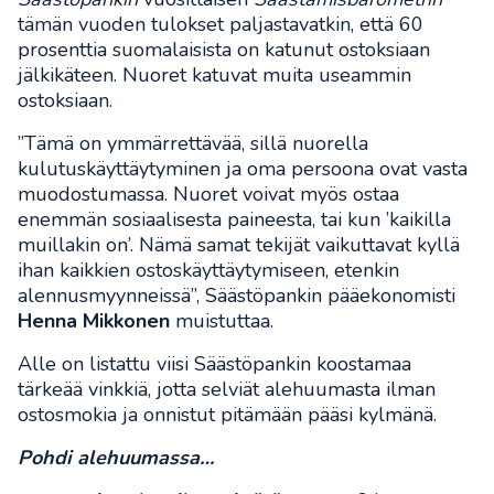
tämän vuoden tulokset paljastavatkin, että 60
prosenttia suomalaisista on katunut ostoksiaan
jälkikäteen. Nuoret katuvat muita useammin
ostoksiaan.
”Tämä on ymmärrettävää, sillä nuorella
kulutuskäyttäytyminen ja oma persoona ovat vasta
muodostumassa. Nuoret voivat myös ostaa
enemmän sosiaalisesta paineesta, tai kun ’kaikilla
muillakin on’. Nämä samat tekijät vaikuttavat kyllä
ihan kaikkien ostoskäyttäytymiseen, etenkin
alennusmyynneissä”, Säästöpankin pääekonomisti
Henna Mikkonen
muistuttaa.
Alle on listattu viisi Säästöpankin koostamaa
tärkeää vinkkiä, jotta selviät alehuumasta ilman
ostosmokia ja onnistut pitämään pääsi kylmänä.
Pohdi alehuumassa…