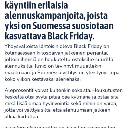
käyntiin erilaisia
alennuskampanjoita, joista
yksi on Suomessa suosiotaan
kasvattava Black Friday.
Yhdysvalloista lähtöisin oleva Black Friday on
kotimaassaan kiitospäivän jälkeinen perjantai,
jolloin ihmisiä on houkuteltu ostoksille suurilla
alennuksilla. Ilmiö on levinnyt muuallekin
maailmaan, ja Suomessa villitys on yleistynyt jopa
koko viikon kestäväksi aleriehaksi.
Aleprosentit voivat kuitenkin sokaista. Houkutusten
keskellä olisi syytä pitää pää kylmänä ja ostaa sitä,
mikä lisää omaa hyvinvointia sekä mihin on varaa,
jotta voi välttyä siltä, että alehuumaan jälkeen
alkaa kaduttaa.
Säästöpankin
vuosittaisen
Säästämisbarometrin