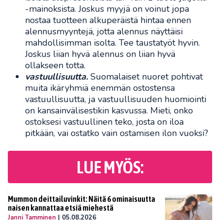
-mainoksista. Joskus myyjä on voinut jopa
nostaa tuotteen alkuperäistä hintaa ennen
alennusmyyntejä, jotta alennus näyttäisi
mahdollisimman isolta. Tee taustatyöt hyvin.
Joskus liian hyvä alennus on liian hyvä
ollakseen totta.
vastuullisuutta.
Suomalaiset nuoret pohtivat
muita ikäryhmiä enemmän ostostensa
vastuullisuutta, ja vastuullisuuden huomiointi
on kansainvälisestikin kasvussa. Mieti, onko
ostoksesi vastuullinen teko, josta on iloa
pitkään, vai ostatko vain ostamisen ilon vuoksi?
LUE MYÖS:
Mummon deittailuvinkit: Näitä 6 ominaisuutta
naisen kannattaa etsiä miehestä
Janni Tamminen
|
05.08.2026