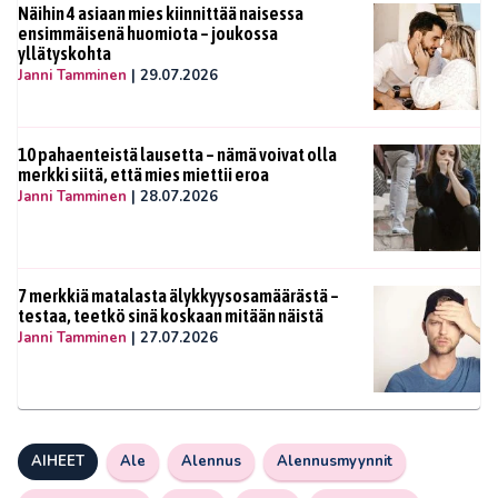
Näihin 4 asiaan mies kiinnittää naisessa
ensimmäisenä huomiota – joukossa
yllätyskohta
Janni Tamminen
|
29.07.2026
10 pahaenteistä lausetta – nämä voivat olla
merkki siitä, että mies miettii eroa
Janni Tamminen
|
28.07.2026
7 merkkiä matalasta älykkyysosamäärästä –
testaa, teetkö sinä koskaan mitään näistä
Janni Tamminen
|
27.07.2026
AIHEET
Ale
Alennus
Alennusmyynnit