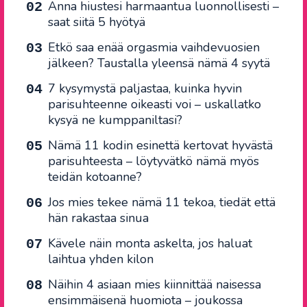
Anna hiustesi harmaantua luonnollisesti –
saat siitä 5 hyötyä
Etkö saa enää orgasmia vaihdevuosien
jälkeen? Taustalla yleensä nämä 4 syytä
7 kysymystä paljastaa, kuinka hyvin
parisuhteenne oikeasti voi – uskallatko
kysyä ne kumppaniltasi?
Nämä 11 kodin esinettä kertovat hyvästä
parisuhteesta – löytyvätkö nämä myös
teidän kotoanne?
Jos mies tekee nämä 11 tekoa, tiedät että
hän rakastaa sinua
Kävele näin monta askelta, jos haluat
laihtua yhden kilon
Näihin 4 asiaan mies kiinnittää naisessa
ensimmäisenä huomiota – joukossa