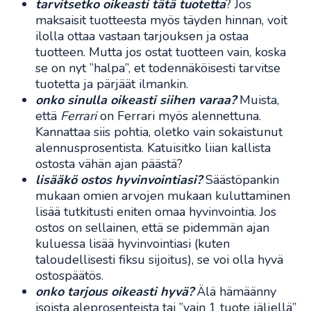
tarvitsetko oikeasti tätä tuotetta
? Jos
maksaisit tuotteesta myös täyden hinnan, voit
ilolla ottaa vastaan tarjouksen ja ostaa
tuotteen. Mutta jos ostat tuotteen vain, koska
se on nyt ”halpa”, et todennäköisesti tarvitse
tuotetta ja pärjäät ilmankin.
onko sinulla oikeasti siihen varaa?
Muista,
että
Ferrari
on Ferrari myös alennettuna.
Kannattaa siis pohtia, oletko vain sokaistunut
alennusprosentista. Katuisitko liian kallista
ostosta vähän ajan päästä?
lisääkö ostos hyvinvointiasi?
Säästöpankin
mukaan omien arvojen mukaan kuluttaminen
lisää tutkitusti eniten omaa hyvinvointia. Jos
ostos on sellainen, että se pidemmän ajan
kuluessa lisää hyvinvointiasi (kuten
taloudellisesti fiksu sijoitus), se voi olla hyvä
ostospäätös.
onko tarjous oikeasti hyvä?
Älä hämäänny
isoista aleprosenteista tai ”vain 1 tuote jäljellä”