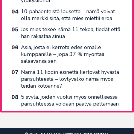
yllätyskohta
10 pahaenteistä lausetta – nämä voivat
olla merkki siitä, että mies miettii eroa
Jos mies tekee nämä 11 tekoa, tiedät että
hän rakastaa sinua
Asia, josta ei kerrota edes omalle
kumppanille – jopa 37 % myöntää
salaavansa sen
Nämä 11 kodin esinettä kertovat hyvästä
parisuhteesta – löytyvätkö nämä myös
teidän kotoanne?
5 syytä, joiden vuoksi myös onnellisessa
parisuhteessa voidaan päätyä pettämään
© 2026 - Nainen.com. Kaikki oikeudet pidätetään.