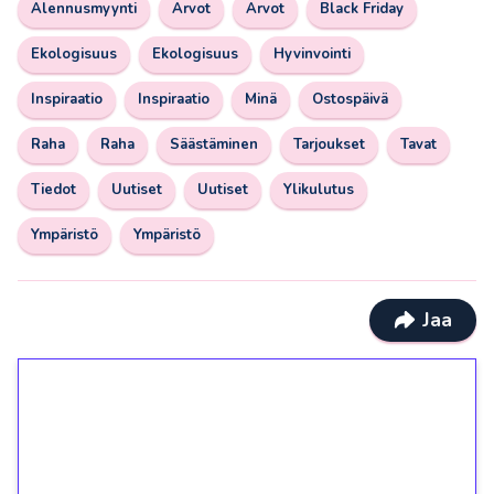
Alennusmyynti
Arvot
Arvot
Black Friday
Ekologisuus
Ekologisuus
Hyvinvointi
Inspiraatio
Inspiraatio
Minä
Ostospäivä
Raha
Raha
Säästäminen
Tarjoukset
Tavat
Tiedot
Uutiset
Uutiset
Ylikulutus
Ympäristö
Ympäristö
Jaa
1€ = 10€ arvosta
ilmaiskierroksia ilman
kierrätystä!