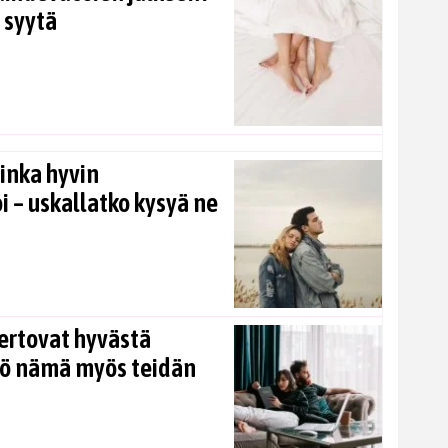
 syytä
inka hyvin
i – uskallatko kysyä ne
ertovat hyvästä
kö nämä myös teidän