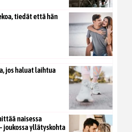
koa, tiedät että hän
, jos haluat laihtua
nittää naisessa
 joukossa yllätyskohta