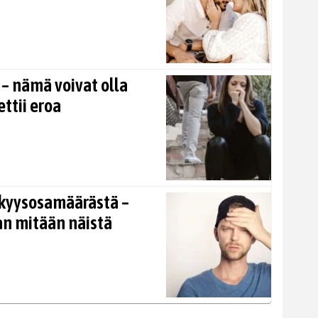
 – nämä voivat olla
ettii eroa
kkyysosamäärästä –
an mitään näistä