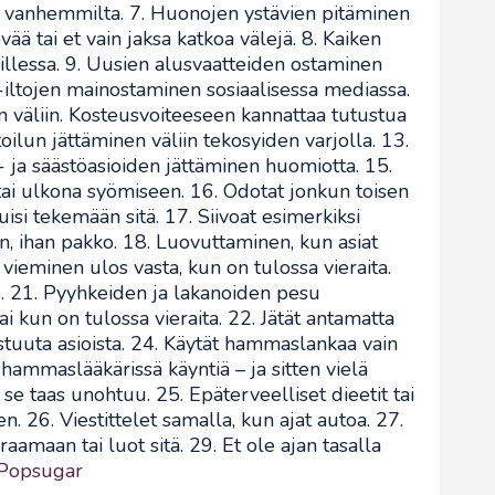
 vanhemmilta. 7. Huonojen ystävien pitäminen
ää tai et vain jaksa katkoa välejä. 8. Kaiken
lessa. 9. Uusien alusvaatteiden ostaminen
-iltojen mainostaminen sosiaalisessa mediassa.
n väliin. Kosteusvoiteeseen kannattaa tutustua
ilun jättäminen väliin tekosyiden varjolla. 13.
 ja säästöasioiden jättäminen huomiotta. 15.
ai ulkona syömiseen. 16. Odotat jonkun toisen
tuisi tekemään sitä. 17. Siivoat esimerkiksi
n, ihan pakko. 18. Luovuttaminen, kun asiat
vieminen ulos vasta, kun on tulossa vieraita.
. 21. Pyyhkeiden ja lakanoiden pesu
kun on tulossa vieraita. 22. Jätät antamatta
astuuta asioista. 24. Käytät hammaslankaa vain
hammaslääkärissä käyntiä – ja sitten vielä
se taas unohtuu. 25. Epäterveelliset dieetit tai
. 26. Viestittelet samalla, kun ajat autoa. 27.
raamaan tai luot sitä. 29. Et ole ajan tasalla
Popsugar