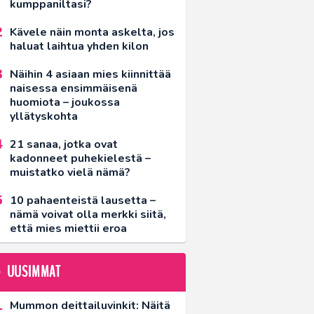
kumppaniltasi?
Kävele näin monta askelta, jos
haluat laihtua yhden kilon
Näihin 4 asiaan mies kiinnittää
naisessa ensimmäisenä
huomiota – joukossa
yllätyskohta
21 sanaa, jotka ovat
kadonneet puhekielestä –
muistatko vielä nämä?
10 pahaenteistä lausetta –
nämä voivat olla merkki siitä,
että mies miettii eroa
UUSIMMAT
Mummon deittailuvinkit: Näitä