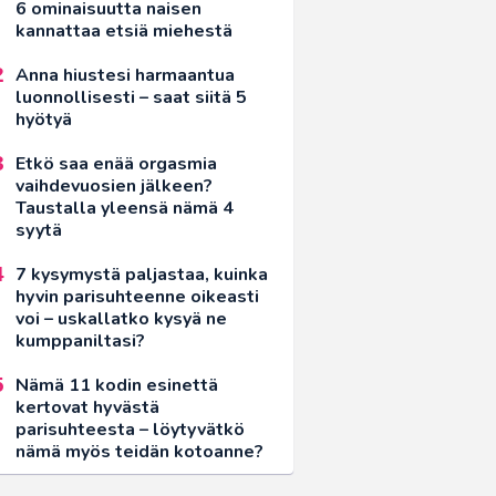
6 ominaisuutta naisen
kannattaa etsiä miehestä
Anna hiustesi harmaantua
luonnollisesti – saat siitä 5
hyötyä
Etkö saa enää orgasmia
vaihdevuosien jälkeen?
Taustalla yleensä nämä 4
syytä
7 kysymystä paljastaa, kuinka
hyvin parisuhteenne oikeasti
voi – uskallatko kysyä ne
kumppaniltasi?
Nämä 11 kodin esinettä
kertovat hyvästä
parisuhteesta – löytyvätkö
nämä myös teidän kotoanne?