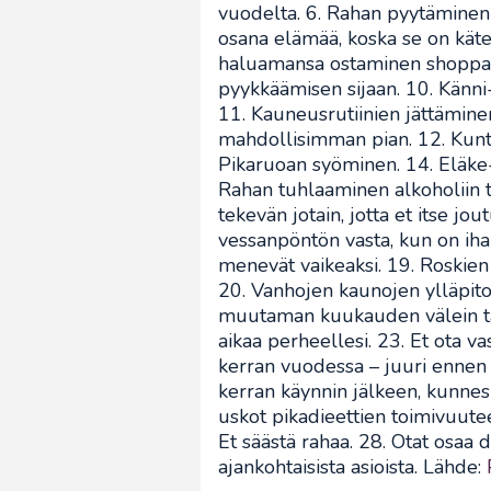
vuodelta. 6. Rahan pyytäminen
osana elämää, koska se on kätev
haluamansa ostaminen shoppail
pyykkäämisen sijaan. 10. Känni
11. Kauneusrutiinien jättämine
mahdollisimman pian. 12. Kunto
Pikaruoan syöminen. 14. Eläke-
Rahan tuhlaaminen alkoholiin t
tekevän jotain, jotta et itse jou
vessanpöntön vasta, kun on iha
menevät vaikeaksi. 19. Roskien 
20. Vanhojen kaunojen ylläpito
muutaman kuukauden välein tai 
aikaa perheellesi. 23. Et ota v
kerran vuodessa – juuri ennen 
kerran käynnin jälkeen, kunnes 
uskot pikadieettien toimivuuteen
Et säästä rahaa. 28. Otat osaa d
ajankohtaisista asioista. Lähde: