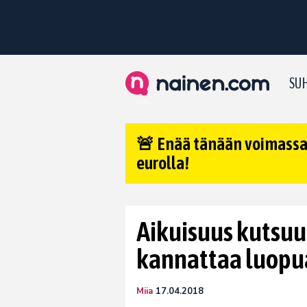
SUH
🚨 Enää tänään voimassa:
eurolla!
Aikuisuus kutsuu:
kannattaa luopua
Miia
17.04.2018