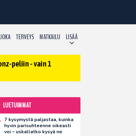
UOKA
TERVEYS
MATKAILU
LISÄÄ
z-peliin - vain 1
LUETUIMMAT
7 kysymystä paljastaa, kuinka
hyvin parisuhteenne oikeasti
voi – uskallatko kysyä ne