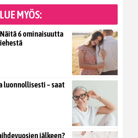
LUE MYÖS:
Näitä 6 ominaisuutta
miehestä
 luonnollisesti – saat
aihdevuosien jälkeen?