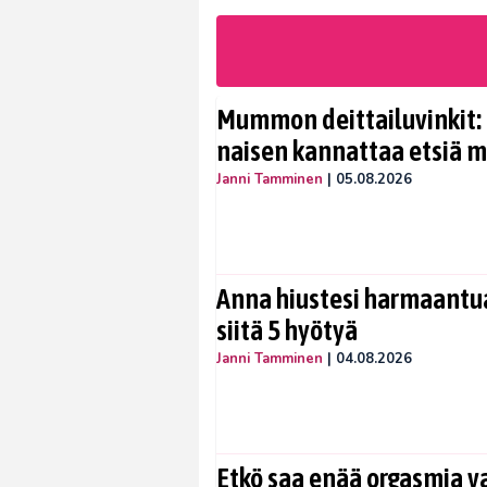
Mummon deittailuvinkit: 
naisen kannattaa etsiä 
Janni Tamminen
|
05.08.2026
Anna hiustesi harmaantua
siitä 5 hyötyä
Janni Tamminen
|
04.08.2026
Etkö saa enää orgasmia v