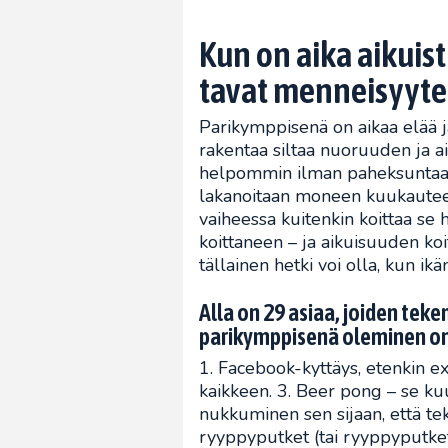
Kun on aika aikuis
tavat menneisyyte
Parikymppisenä on aikaa elää ja 
rakentaa siltaa nuoruuden ja ai
helpommin ilman paheksuntaa es
lakanoitaan moneen kuukauteen 
vaiheessa kuitenkin koittaa se
koittaneen – ja aikuisuuden koit
tällainen hetki voi olla, kun ik
Alla on 29 asiaa, joiden teke
parikymppisenä oleminen on
1. Facebook-kyttäys, etenkin e
kaikkeen. 3. Beer pong – se ku
nukkuminen sen sijaan, että teki
ryyppyputket (tai ryyppyputket