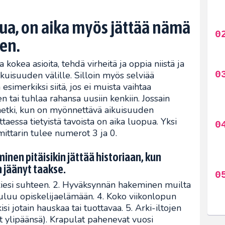
tua, on aika myös jättää nämä
en.
kokea asioita, tehdä virheitä ja oppia niistä ja
kuisuuden välille. Silloin myös selviää
imerkiksi siitä, jos ei muista vaihtaa
tai tuhlaa rahansa uusiin kenkiin. Jossain
 hetki, kun on myönnettävä aikuisuuden
taessa tietyistä tavoista on aika luopua. Yksi
ämittarin tulee numerot 3 ja 0.
minen pitäisikin jättää historiaan, kun
 jäänyt taakse.
xiesi suhteen. 2. Hyväksynnän hakeminen muilta
uluu opiskelijaelämään. 4. Koko viikonlopun
si jotain hauskaa tai tuottavaa. 5. Arki-iltojen
 ylipäänsä). Krapulat pahenevat vuosi