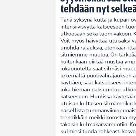
tehdään nyt selkeä
Tänä syksynä kulta ja kupari ova
intensiivisyyttä katseeseen lu
ulkoosaan sekä luomivakoon. K
Voit myös häivyttää utuisaksi 
unohda rajauksia, etenkään ilta
silmiemme muotoa. On tärkeään
kuitenkaan piirtää mustaa ympy
jokapuolelta saat silmäsi muod
tekemällä puolivälirajauksen a
käyttäen, saat katseeseesi inten
joka hieman paksuuntuu ulkon
katseeseen. Huulissa käytetää
utuisan kultaisen silmämeikin
naisellista tummanviininpunais
trendikkäin meikki korostaa m
takaisin kulmakarvamuotiin. Kor
kulmiesi tuoda rohkeasti kasvoi