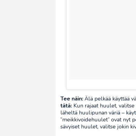
Tee näin:
Älä pelkää käyttää v
tätä:
Kun rajaat huulet, valits
läheltä huulipunan väriä – käy
”meikkivoidehuulet” ovat nyt p
sävyiset huulet, valitse jokin k