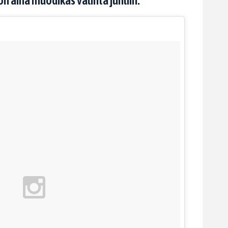
n aina muodikas valinta juhliin.