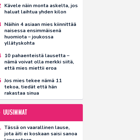
Kävele näin monta askelta, jos
haluat laihtua yhden kilon
Näihin 4 asiaan mies kiinnittää
naisessa ensimmäisenä
huomiota – joukossa
yllätyskohta
10 pahaenteistä lausetta –
nämä voivat olla merkki siitä,
että mies miettii eroa
Jos mies tekee nämä 11
tekoa, tiedät että hän
rakastaa sinua
UUSIMMAT
Tässä on vaarallinen lause,
jota äiti ei koskaan saisi sanoa
lapsestaan