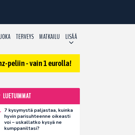
UOKA
TERVEYS
MATKAILU
LISÄÄ
-peliin - vain 1 eurolla!
LUETUIMMAT
7 kysymystä paljastaa, kuinka
hyvin parisuhteenne oikeasti
voi – uskallatko kysyä ne
kumppaniltasi?