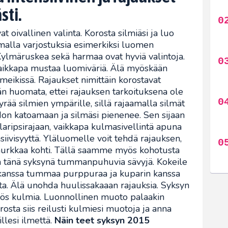
sti.
t oivallinen valinta. Korosta silmiäsi ja luo
omalla varjostuksia esimerkiksi luomen
ylmäruskea sekä harmaa ovat hyviä valintoja.
vaikkapa mustaa luomiväriä. Älä myöskään
meikissä. Rajaukset nimittäin korostavat
 huomata, ettei rajauksen tarkoituksena ole
rää silmien ympärille, sillä rajaamalla silmät
on katoamaan ja silmäsi pienenee. Sen sijaan
laripsirajaan, vaikkapa kulmasivellintä apuna
siivisyyttä. Yläluomelle voit tehdä rajauksen,
urkkaa kohti. Tällä saamme myös kohotusta
n tänä syksynä tummanpuhuvia sävyjä. Kokeile
 kanssa tummaa purppuraa ja kuparin kanssa
ta. Älä unohda huulissakaaan rajauksia. Syksyn
yös kulmia. Luonnollinen muoto palaakin
osta siis reilusti kulmiesi muotoja ja anna
llesi ilmettä.
Näin teet syksyn 2015