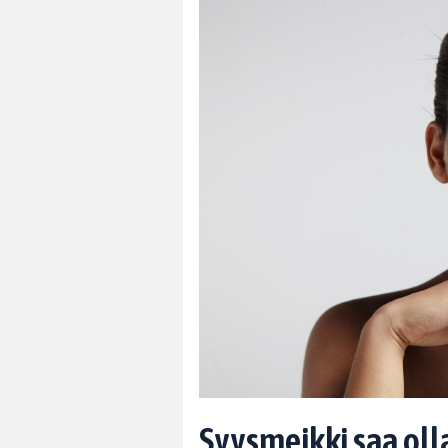
Syysmeikki saa olla