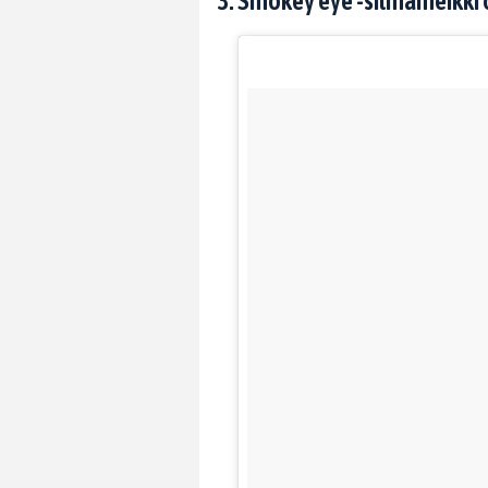
3. Smokey eye -silmämeikki o