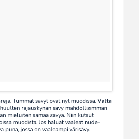
ärejä. Tummat sävyt ovat nyt muodissa.
Vältä
e huulten rajauskynän sävy mahdollisimman
tän mieluiten samaa sävyä. Niin kutsut
oissa muodista. Jos haluat vaaleat nude-
iva puna, jossa on vaaleampi värisävy.