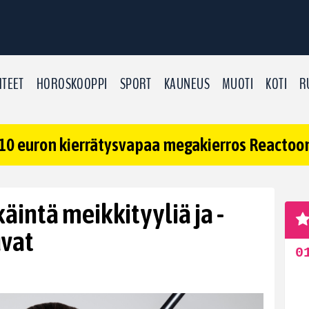
TEET
HOROSKOOPPI
SPORT
KAUNEUS
MUOTI
KOTI
R
10 euron kierrätysvapaa megakierros Reactoonz
äintä meikkityyliä ja -
uvat