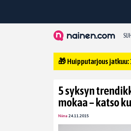
SUH
🎁 Huipputarjous jatkuu: 
5 syksyn trendikk
mokaa – katso k
Niina
24.11.2015