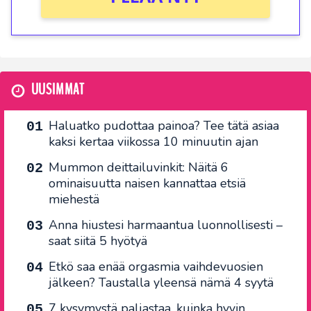
UUSIMMAT
Haluatko pudottaa painoa? Tee tätä asiaa
kaksi kertaa viikossa 10 minuutin ajan
Mummon deittailuvinkit: Näitä 6
ominaisuutta naisen kannattaa etsiä
miehestä
Anna hiustesi harmaantua luonnollisesti –
saat siitä 5 hyötyä
Etkö saa enää orgasmia vaihdevuosien
jälkeen? Taustalla yleensä nämä 4 syytä
7 kysymystä paljastaa, kuinka hyvin