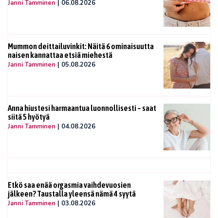
Janni Tamminen
|
06.08.2026
Mummon deittailuvinkit: Näitä 6 ominaisuutta
naisen kannattaa etsiä miehestä
Janni Tamminen
|
05.08.2026
Anna hiustesi harmaantua luonnollisesti – saat
siitä 5 hyötyä
Janni Tamminen
|
04.08.2026
Etkö saa enää orgasmia vaihdevuosien
jälkeen? Taustalla yleensä nämä 4 syytä
Janni Tamminen
|
03.08.2026