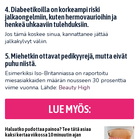
4. Diabeetikoilla on korkeampi riski
jalkaongelmiin, kuten hermovaurioihin ja
henkeä uhkaaviin tulehduksiin.
Jos tämä koskee sinua, kannattanee jättää
jalkakylvyt väliin.
5. Miehetkin ottavat pedikyyrejä, mutta eivät
puhu niistä.
Esimerkiksi Iso-Britanniassa on raportoitu
miesasiakkaiden määrän nousseen 30 prosenttia
viime vuonna. Lähde:
Beauty High
LUE MYÖS:
Haluatko pudottaa painoa? Tee tätä asiaa
kaksi kertaa viikossa 10 minuutin ajan