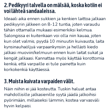
2. Pedikyyri talvella on mälsää, koska kotiin ei
voi lähteä sandaaleissa.
Ideaali aika ennen sukkien ja kenkien laittoa jalkaan
pedikyyrin jälkeen on 8-12 tuntia, joten varaudu
tähän ottamalla mukaasi esimerkiksi kelmua.
Salongissa ei kuitenkaan voi olla niin kauaa, joten
kun olet valmis, pyydä 10 minuutin kuivausta, laita
kynsinauhaöljyä varpaankynsiin ja hellästi kiedo
jalkasi muoviin/kelmuun ennen kuin laitat sukat ja
kengät jalkaasi. Kannattaa myös käyttää korottomia
kenkiä, että varpaille ei tule painetta kuin
korkokenkiä käyttäessä.
3. Muista kuivata varpaiden välit.
Näin niihin ei jää kosteutta. Tuskin haluat antaa
mahdollisille jalkasienille syytä jäädä jalkoihisi
pyörimään, millaiseksi lämmin, kostea varvasväli
hyvin kelpaisi.