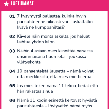
LUETUIMMAT
7 kysymystä paljastaa, kuinka hyvin
parisuhteenne oikeasti voi – uskallatko
kysyä ne kumppaniltasi?
Kävele näin monta askelta, jos haluat
laihtua yhden kilon
Näihin 4 asiaan mies kiinnittää naisessa
ensimmäisenä huomiota – joukossa
yllätyskohta
10 pahaenteistä lausetta – nämä voivat
olla merkki siitä, että mies miettii eroa
Jos mies tekee nämä 11 tekoa, tiedät että
hän rakastaa sinua
Nämä 11 kodin esinettä kertovat hyvästä
parisuhteesta – löytyvätkö nämä myös