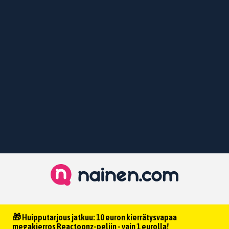
🎁 Huipputarjous jatkuu: 10 euron kierrätysvapaa
megakierros Reactoonz-peliin - vain 1 eurolla!