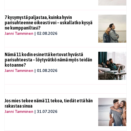
7 kysymystä paljastaa, kuinka hyvin
parisuhteenne oikeasti voi – uskallatko kysyä
ne kumppaniltasi?
Janni Tamminen
|
02.08.2026
Nämä 11 kodin esinettä kertovat hyvästä
parisuhteesta – löytyvätkö nämä myös teidän
kotoanne?
Janni Tamminen
|
01.08.2026
Jos mies tekee nämä 11 tekoa, tiedät että hän
rakastaa sinua
Janni Tamminen
|
31.07.2026