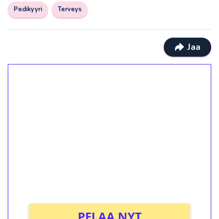
Pedikyyri
Terveys
Jaa
1€ = 10€ arvosta
ilmaiskierroksia ilman
kierrätystä!
Talleta 1€
Saat heti 50 ilmaiskierrosta Tuohi 1000 -
peliin (arvo 0,20€ per kierros)!
Ei kierrätysvaatimusta!
PELAA NYT