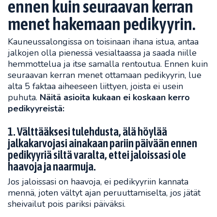
ennen kuin seuraavan kerran
menet hakemaan pedikyyrin.
Kauneussalongissa on toisinaan ihana istua, antaa
jalkojen olla pienessä vesialtaassa ja saada niille
hemmottelua ja itse samalla rentoutua. Ennen kuin
seuraavan kerran menet ottamaan pedikyyrin, lue
alta 5 faktaa aiheeseen liittyen, joista ei usein
puhuta.
Näitä asioita kukaan ei koskaan kerro
pedikyyreistä:
1. Välttääksesi tulehdusta, älä höylää
jalkakarvojasi ainakaan pariin päivään ennen
pedikyyriä siltä varalta, ettei jaloissasi ole
haavoja ja naarmuja.
Jos jaloissasi on haavoja, ei pedikyyriin kannata
mennä, joten vältyt ajan peruuttamiselta, jos jätät
sheivailut pois pariksi päiväksi.