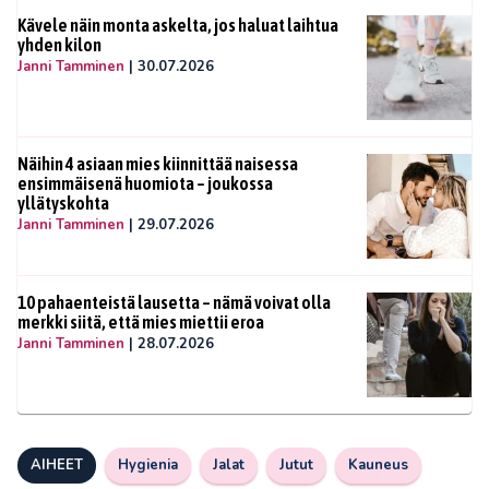
Kävele näin monta askelta, jos haluat laihtua
yhden kilon
Janni Tamminen
|
30.07.2026
Näihin 4 asiaan mies kiinnittää naisessa
ensimmäisenä huomiota – joukossa
yllätyskohta
Janni Tamminen
|
29.07.2026
10 pahaenteistä lausetta – nämä voivat olla
merkki siitä, että mies miettii eroa
Janni Tamminen
|
28.07.2026
AIHEET
Hygienia
Jalat
Jutut
Kauneus