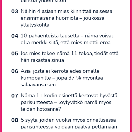
laihtua yhden kilon
Näihin 4 asiaan mies kiinnittää naisessa
ensimmäisenä huomiota – joukossa
yllätyskohta
10 pahaenteistä lausetta – nämä voivat
olla merkki siitä, että mies miettii eroa
Jos mies tekee nämä 11 tekoa, tiedät että
hän rakastaa sinua
Asia, josta ei kerrota edes omalle
kumppanille – jopa 37 % myöntää
salaavansa sen
Nämä 11 kodin esinettä kertovat hyvästä
parisuhteesta – löytyvätkö nämä myös
teidän kotoanne?
5 syytä, joiden vuoksi myös onnellisessa
parisuhteessa voidaan päätyä pettämään