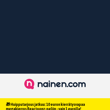
🎁 Huipputarjous jatkuu: 10 euron kierrätysvapaa
megakierros Reactoonz-peliin - vain 1 eurolla!