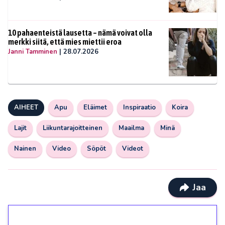
10 pahaenteistä lausetta – nämä voivat olla
merkki siitä, että mies miettii eroa
Janni Tamminen
|
28.07.2026
AIHEET
Apu
Eläimet
Inspiraatio
Koira
Lajit
Liikuntarajoitteinen
Maailma
Minä
Nainen
Video
Söpöt
Videot
Jaa