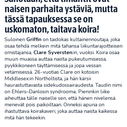
naisen parhaita ystäviä, mutta
tässä tapauksessa se on
uskomaton, taitava koira!
Suloinen
Griffin
on taidokas kultainennoutaja, joka
osaa tehdä melkein mitä tahansa liikuntarajoitteisen
omistajansa,
Clare Syversten
:in, vuoksi. Koira osaa
muun muassa auttaa naista pukeutumisessa,
pyykkikoneen täyttämisessä ja jopa vessan
vetämisessä. 26-vuotias Clare on kotoisin
Middlesex:in Northoltista, ja hän kärsii
haurastuttavasta sidekudossairaudesta. Taudin nimi
on Ehlers–Danlosin syndrooma
.
Pieninkin liike
aiheuttaa tälle naiselle sen, että hänen nivelensä
menevät pois paikoiltaan. Onneksi apuna on
ihastuttava koirakaveri, joka auttaa naista kaikessa
mitä hän tekeekin.