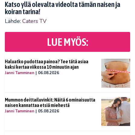
Katso yllä olevalta videolta tämän naisen ja
koiran tarina!
Lähde:
Caters TV
LUE MYÖS:
Haluatko pudottaa painoa? Tee tätä asiaa
kaksi kertaa viikossa 10 minuutin ajan
Janni Tamminen
|
06.08.2026
Mummon deittailuvinkit: Näitä 6 ominaisuutta
naisen kannattaa etsiä miehestä
Janni Tamminen
|
05.08.2026