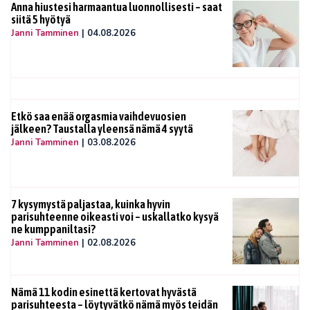
Anna hiustesi harmaantua luonnollisesti – saat
siitä 5 hyötyä
Janni Tamminen
|
04.08.2026
Etkö saa enää orgasmia vaihdevuosien
jälkeen? Taustalla yleensä nämä 4 syytä
Janni Tamminen
|
03.08.2026
7 kysymystä paljastaa, kuinka hyvin
parisuhteenne oikeasti voi – uskallatko kysyä
ne kumppaniltasi?
Janni Tamminen
|
02.08.2026
Nämä 11 kodin esinettä kertovat hyvästä
parisuhteesta – löytyvätkö nämä myös teidän