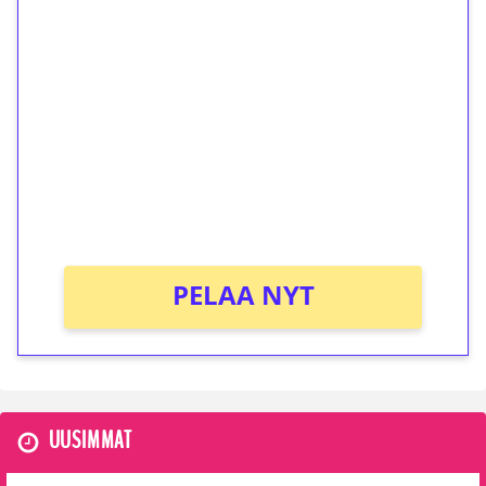
1€ = 10€ arvosta
ilmaiskierroksia ilman
kierrätystä!
Talleta 1€
Saat heti 50 ilmaiskierrosta Tuohi 1000 -
peliin (arvo 0,20€ per kierros)!
Ei kierrätysvaatimusta!
PELAA NYT
UUSIMMAT