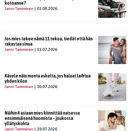
kotoanne?
Janni Tamminen
|
01.08.2026
Jos mies tekee nämä 11 tekoa, tiedät että hän
rakastaa sinua
Janni Tamminen
|
31.07.2026
Kävele näin monta askelta, jos haluat laihtua
yhden kilon
Janni Tamminen
|
30.07.2026
Näihin 4 asiaan mies kiinnittää naisessa
ensimmäisenä huomiota – joukossa
yllätyskohta
Janni Tamminen
|
29.07.2026