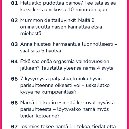
Haluatko pudottaa painoa? Tee tätä asiaa
kaksi kertaa viikossa 10 minuutin ajan
Mummon deittailuvinkit: Näitä 6
ominaisuutta naisen kannattaa etsiä
miehestä
Anna hiustesi harmaantua luonnollisesti –
saat siitä 5 hyötyä
Etkö saa enää orgasmia vaihdevuosien
jälkeen? Taustalla yleensä nämä 4 syytä
7 kysymystä paljastaa, kuinka hyvin
parisuhteenne oikeasti voi – uskallatko
kysyä ne kumppaniltasi?
Nämä 11 kodin esinettä kertovat hyvästä
parisuhteesta – löytyvätkö nämä myös
teidän kotoanne?
Jos mies tekee nämä 11 tekoa, tiedät että