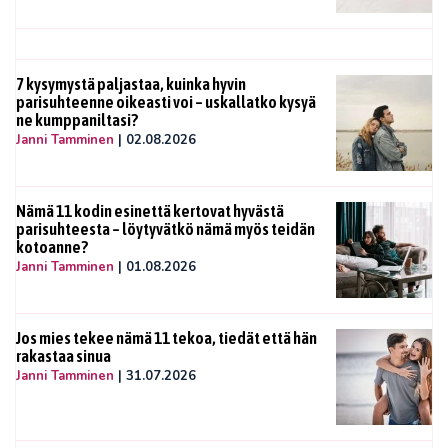
7 kysymystä paljastaa, kuinka hyvin
parisuhteenne oikeasti voi – uskallatko kysyä
ne kumppaniltasi?
Janni Tamminen
|
02.08.2026
Nämä 11 kodin esinettä kertovat hyvästä
parisuhteesta – löytyvätkö nämä myös teidän
kotoanne?
Janni Tamminen
|
01.08.2026
Jos mies tekee nämä 11 tekoa, tiedät että hän
rakastaa sinua
Janni Tamminen
|
31.07.2026