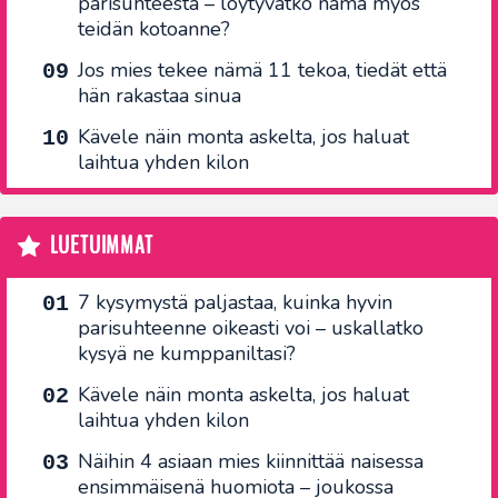
parisuhteesta – löytyvätkö nämä myös
teidän kotoanne?
Jos mies tekee nämä 11 tekoa, tiedät että
hän rakastaa sinua
Kävele näin monta askelta, jos haluat
laihtua yhden kilon
LUETUIMMAT
7 kysymystä paljastaa, kuinka hyvin
parisuhteenne oikeasti voi – uskallatko
kysyä ne kumppaniltasi?
Kävele näin monta askelta, jos haluat
laihtua yhden kilon
Näihin 4 asiaan mies kiinnittää naisessa
ensimmäisenä huomiota – joukossa