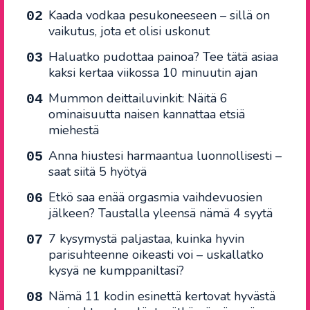
Kaada vodkaa pesukoneeseen – sillä on
vaikutus, jota et olisi uskonut
Haluatko pudottaa painoa? Tee tätä asiaa
kaksi kertaa viikossa 10 minuutin ajan
Mummon deittailuvinkit: Näitä 6
ominaisuutta naisen kannattaa etsiä
miehestä
Anna hiustesi harmaantua luonnollisesti –
saat siitä 5 hyötyä
Etkö saa enää orgasmia vaihdevuosien
jälkeen? Taustalla yleensä nämä 4 syytä
7 kysymystä paljastaa, kuinka hyvin
parisuhteenne oikeasti voi – uskallatko
kysyä ne kumppaniltasi?
Nämä 11 kodin esinettä kertovat hyvästä