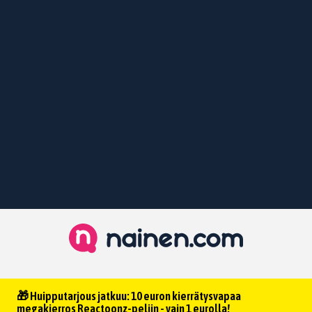
🎁 Huipputarjous jatkuu: 10 euron kierrätysvapaa
megakierros Reactoonz-peliin - vain 1 eurolla!