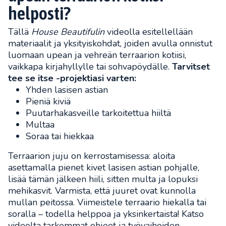
helposti?
Tällä
House Beautifulin
videolla esitellellään
materiaalit ja yksityiskohdat, joiden avulla onnistut
luomaan upean ja vehreän terraarion kotiisi,
vaikkapa kirjahyllylle tai sohvapöydälle.
Tarvitset
tee se itse -projektiasi varten:
Yhden lasisen astian
Pieniä kiviä
Puutarhakasveille tarkoitettua hiiltä
Multaa
Soraa tai hiekkaa
Terraarion juju on kerrostamisessa: aloita
asettamalla pienet kivet lasisen astian pohjalle,
lisää tämän jälkeen hiili, sitten multa ja lopuksi
mehikasvit. Varmista, että juuret ovat kunnolla
mullan peitossa. Viimeistele terraario hiekalla tai
soralla – todella helppoa ja yksinkertaista! Katso
videolta tarkemmat ohjeet ja työvaiheiden