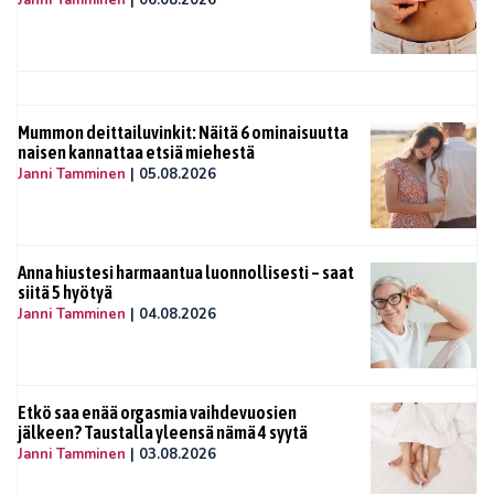
Janni Tamminen
|
06.08.2026
Mummon deittailuvinkit: Näitä 6 ominaisuutta
naisen kannattaa etsiä miehestä
Janni Tamminen
|
05.08.2026
Anna hiustesi harmaantua luonnollisesti – saat
siitä 5 hyötyä
Janni Tamminen
|
04.08.2026
Etkö saa enää orgasmia vaihdevuosien
jälkeen? Taustalla yleensä nämä 4 syytä
Janni Tamminen
|
03.08.2026