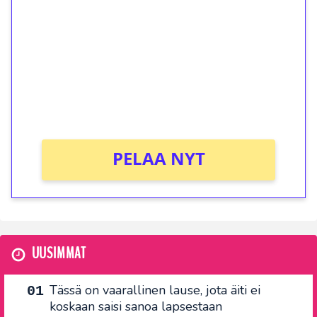
kierrätystä!
Talleta 1€
Saat heti 50 ilmaiskierrosta Tuohi 1000 -
peliin (arvo 0,20€ per kierros)!
Ei kierrätysvaatimusta!
PELAA NYT
UUSIMMAT
Tässä on vaarallinen lause, jota äiti ei
koskaan saisi sanoa lapsestaan