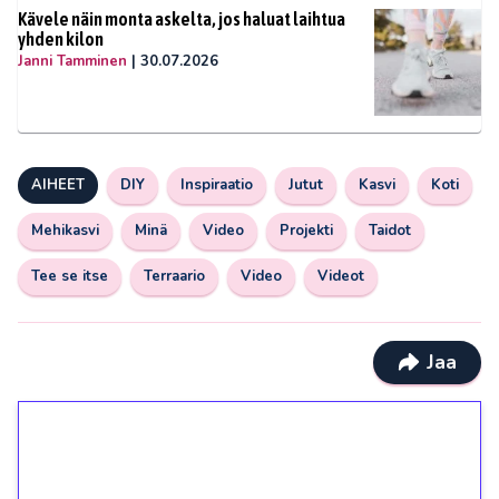
Kävele näin monta askelta, jos haluat laihtua
yhden kilon
Janni Tamminen
|
30.07.2026
AIHEET
DIY
Inspiraatio
Jutut
Kasvi
Koti
Mehikasvi
Minä
Video
Projekti
Taidot
Tee se itse
Terraario
Video
Videot
Jaa
1€ = 10€ arvosta
ilmaiskierroksia ilman