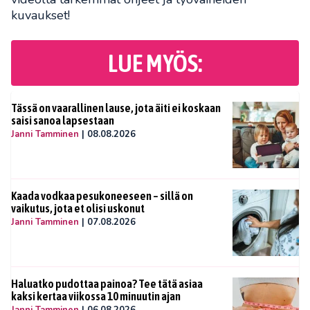
kuvaukset!
LUE MYÖS:
Tässä on vaarallinen lause, jota äiti ei koskaan
saisi sanoa lapsestaan
Janni Tamminen
|
08.08.2026
Kaada vodkaa pesukoneeseen – sillä on
vaikutus, jota et olisi uskonut
Janni Tamminen
|
07.08.2026
Haluatko pudottaa painoa? Tee tätä asiaa
kaksi kertaa viikossa 10 minuutin ajan