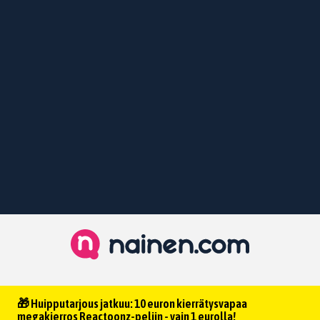
🎁 Huipputarjous jatkuu: 10 euron kierrätysvapaa
megakierros Reactoonz-peliin - vain 1 eurolla!