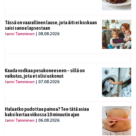
Tässä on vaarallinen lause, jota äiti ei koskaan
saisi sanoa lapsestaan
Janni Tamminen
|
08.08.2026
Kaada vodkaa pesukoneeseen – sillä on
vaikutus, jota et olisi uskonut
Janni Tamminen
|
07.08.2026
Haluatko pudottaa painoa? Tee tätä asiaa
kaksi kertaa viikossa 10 minuutin ajan
Janni Tamminen
|
06.08.2026