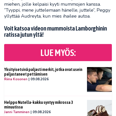
miehen, jolle kelpaisi kyyti mummojen kanssa.
”Tyyppi, mene juttelemaan hänelle, juttele”, Peggy
yllyttää Audreyta, kun mies ihailee autoa.
Voit katsoa videon mummoista Lamborghinin
ratissa jutun yltä!
LUE MYÖS:
Yksityisetsivä paljasti merkit, jotka ovat usein
paljastaneet pettämisen
Riina Kosonen
|
09.08.2026
Helppo Nutella-kakku syntyy mikrossa 3
minuutissa
Janni Tamminen
|
09.08.2026