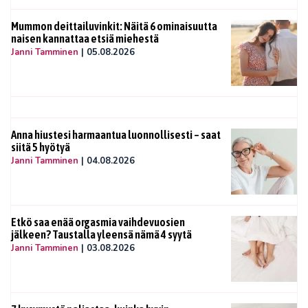
Mummon deittailuvinkit: Näitä 6 ominaisuutta
naisen kannattaa etsiä miehestä
Janni Tamminen
|
05.08.2026
Anna hiustesi harmaantua luonnollisesti – saat
siitä 5 hyötyä
Janni Tamminen
|
04.08.2026
Etkö saa enää orgasmia vaihdevuosien
jälkeen? Taustalla yleensä nämä 4 syytä
Janni Tamminen
|
03.08.2026