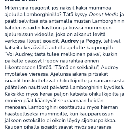
Miten sinä reagoisit, jos näkisit kaksi mummoa
ajelulla Lamborghinilla? Tätä kysyy
Donut Media
ja
päätti selvittää sitä antamalla mustan Lamborghinin
kahden isoäidin käyttöön ja kuvasi mummojen
ajelureissun videolle, joka on alkanut levitä
verkossa. Iloiset isoäidit,
Audrey
ja
Peggy
, lähtivät
katseita keräävällä autolla ajelulle kaupungille.
”Voi Audrey, tästä tulee melkoinen päivä”, kuskin
paikalle päässyt Peggy naurahtaa ennen
liikenteeseen lähtöä. ”Tämä on seikkailu”, Audrey
myötäilee vieressä. Ajelunsa aikana pirtsakat
isoäidit huiskuttelevat ohikulkijoille ja nauramisesta
päätellen nauttivat päivästä Lamborghinin kyydissä.
Kaksikko myös kerää paljon katseita ohikulkijoilta ja
monien päät kääntyvät seuraamaan heidän
menoaan. Lamborghini osoittautuu myös hieman
haasteelliseksi mummoille, kun kauppareissun
jälkeen ostoksille ei oikein löydy sijoituspaikkaa.
Kaupan pihalla isoäidit saavat myös seuraansa