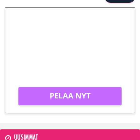
🎁 Huipputarjous jatkuu: 10
euron kierrätysvapaa
megakierros Reactoonz-
peliin – vain 1 eurolla!
Peli: Reactoonz
Vain uusille asiakkaille!
PELAA NYT
UUSIMMAT