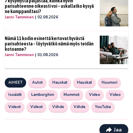
7 kysymystä paljastaa, kuinka hyvin
parisuhteenne oikeasti voi – uskallatko kysyä
ne kumppaniltasi?
Janni Tamminen
|
02.08.2026
Nämä 11 kodin esinettä kertovat hyvästä
parisuhteesta – löytyvätkö nämä myös teidän
kotoanne?
Janni Tamminen
|
01.08.2026
AIHEET
Autot
Hauskat
Hauskat
Huumori
Isoäidit
Lamborghini
Mummot
Video
Video
Videot
Videot
Viihde
Viihde
YouTube
Jaa