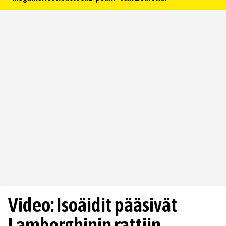
Video: Isoäidit pääsivät
Lamborghinin rattiin