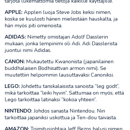
tarjota lukemattomia tietoja kaikille käyttäjille.
APPLE:
Applen luoja Steve Jobs keksi nimen,
koska se kuulosti hänen mielestään hauskalta, ja
hän myös piti omenoista.
ADIDAS:
Nimetty omistajan Adolf Dasslerin
mukaan, jonka lempinimi oli Adi. Adi Dasslerista
juontui nimi Adidas.
CANON:
Mukautettu Kwanonista (japanilainen
buddhalaisen Bodhisattvan armon nimi). Se
muutettiin helpommin lausuttavaksi Canoniksi.
LEGO:
Johdettu tanskalaisista sanoista ”leg godt”,
mikä tarkoittaa ”leiki hyvin”. Sattumaa on myös, että
Lego tarkoittaa latinaksi ”kokoa yhteen”.
NINTENDO
: Johdos sanasta Nintendou. Nin
tarkoittaa japaniksi uskottua ja Ten-dou taivasta.
AMAZON:
Toimitusjohtaja Jeff Bezos halusi nimen