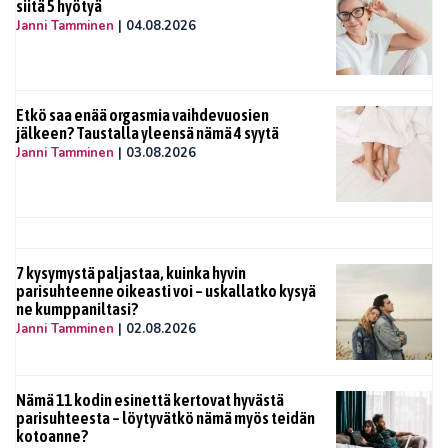
siitä 5 hyötyä
Janni Tamminen
|
04.08.2026
Etkö saa enää orgasmia vaihdevuosien
jälkeen? Taustalla yleensä nämä 4 syytä
Janni Tamminen
|
03.08.2026
7 kysymystä paljastaa, kuinka hyvin
parisuhteenne oikeasti voi – uskallatko kysyä
ne kumppaniltasi?
Janni Tamminen
|
02.08.2026
Nämä 11 kodin esinettä kertovat hyvästä
parisuhteesta – löytyvätkö nämä myös teidän
kotoanne?