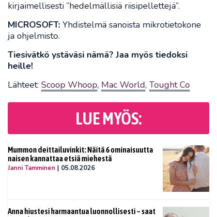
kirjaimellisesti ”hedelmällisiä riisipellettejä”.
MICROSOFT:
Yhdistelmä sanoista mikrotietokone
ja ohjelmisto.
Tiesivätkö ystäväsi nämä? Jaa myös tiedoksi
heille!
Lähteet:
Scoop Whoop
,
Mac World
,
Tought Co
LUE MYÖS:
Mummon deittailuvinkit: Näitä 6 ominaisuutta
naisen kannattaa etsiä miehestä
Janni Tamminen
|
05.08.2026
Anna hiustesi harmaantua luonnollisesti – saat