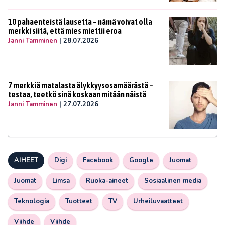
10 pahaenteistä lausetta – nämä voivat olla
merkki siitä, että mies miettii eroa
Janni Tamminen
|
28.07.2026
7 merkkiä matalasta älykkyysosamäärästä –
testaa, teetkö sinä koskaan mitään näistä
Janni Tamminen
|
27.07.2026
AIHEET
Digi
Facebook
Google
Juomat
Juomat
Limsa
Ruoka-aineet
Sosiaalinen media
Teknologia
Tuotteet
TV
Urheiluvaatteet
Viihde
Viihde