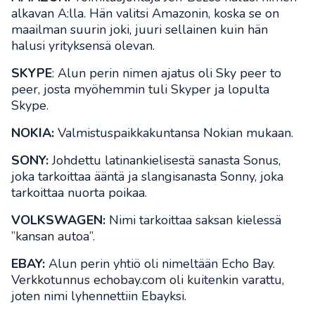
alkavan A:lla. Hän valitsi Amazonin, koska se on
maailman suurin joki, juuri sellainen kuin hän
halusi yrityksensä olevan.
SKYPE
: Alun perin nimen ajatus oli Sky peer to
peer, josta myöhemmin tuli Skyper ja lopulta
Skype.
NOKIA:
Valmistuspaikkakuntansa Nokian mukaan.
SONY:
Johdettu latinankielisestä sanasta Sonus,
joka tarkoittaa ääntä ja slangisanasta Sonny, joka
tarkoittaa nuorta poikaa.
VOLKSWAGEN:
Nimi tarkoittaa saksan kielessä
”kansan autoa”.
EBAY:
Alun perin yhtiö oli nimeltään Echo Bay.
Verkkotunnus echobay.com oli kuitenkin varattu,
joten nimi lyhennettiin Ebayksi.