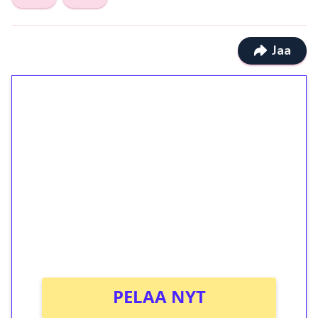
Jaa
1€ = 10€ arvosta
ilmaiskierroksia ilman
kierrätystä!
Talleta 1€
Saat heti 50 ilmaiskierrosta Tuohi 1000 -
peliin (arvo 0,20€ per kierros)!
Ei kierrätysvaatimusta!
PELAA NYT