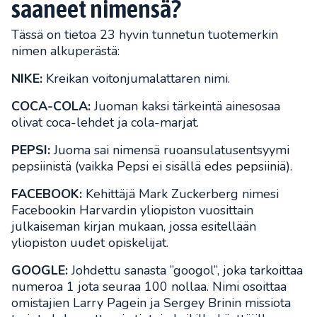
saaneet nimensä?
Tässä on tietoa 23 hyvin tunnetun tuotemerkin
nimen alkuperästä:
NIKE:
Kreikan voitonjumalattaren nimi.
COCA-COLA:
Juoman kaksi tärkeintä ainesosaa
olivat coca-lehdet ja cola-marjat.
PEPSI:
Juoma sai nimensä ruoansulatusentsyymi
pepsiinistä (vaikka Pepsi ei sisällä edes pepsiiniä).
FACEBOOK:
Kehittäjä Mark Zuckerberg nimesi
Facebookin Harvardin yliopiston vuosittain
julkaiseman kirjan mukaan, jossa esitellään
yliopiston uudet opiskelijat.
GOOGLE:
Johdettu sanasta ”googol”, joka tarkoittaa
numeroa 1 jota seuraa 100 nollaa. Nimi osoittaa
omistajien Larry Pagein ja Sergey Brinin missiota