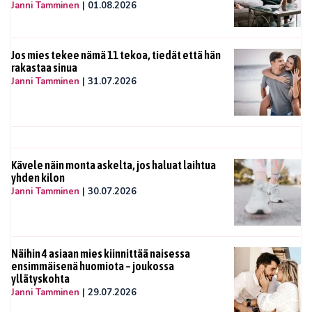
Janni Tamminen
|
01.08.2026
Jos mies tekee nämä 11 tekoa, tiedät että hän
rakastaa sinua
Janni Tamminen
|
31.07.2026
Kävele näin monta askelta, jos haluat laihtua
yhden kilon
Janni Tamminen
|
30.07.2026
Näihin 4 asiaan mies kiinnittää naisessa
ensimmäisenä huomiota – joukossa
yllätyskohta
Janni Tamminen
|
29.07.2026