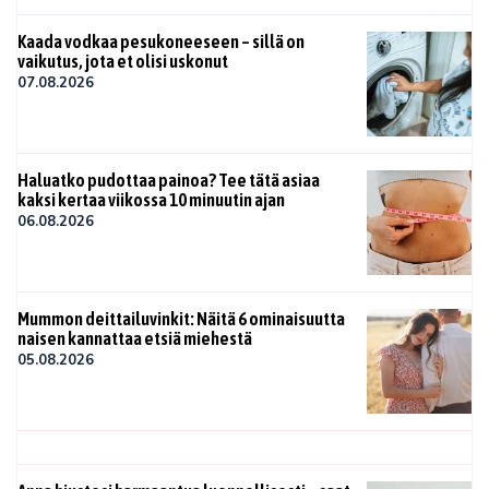
Kaada vodkaa pesukoneeseen – sillä on
vaikutus, jota et olisi uskonut
07.08.2026
Haluatko pudottaa painoa? Tee tätä asiaa
kaksi kertaa viikossa 10 minuutin ajan
06.08.2026
Mummon deittailuvinkit: Näitä 6 ominaisuutta
naisen kannattaa etsiä miehestä
05.08.2026