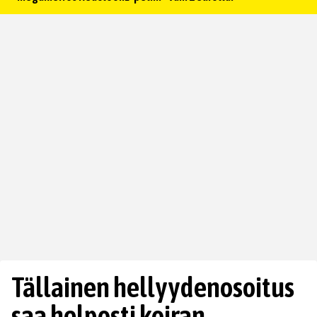
Tällainen hellyydenosoitus
saa helposti koiran