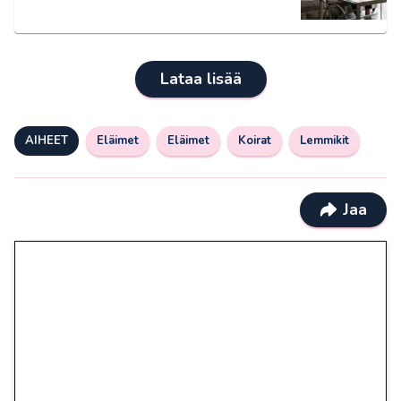
Lataa lisää
AIHEET
Eläimet
Eläimet
Koirat
Lemmikit
Jaa
🎁 Huipputarjous jatkuu: 10
euron kierrätysvapaa
megakierros Reactoonz-
peliin – vain 1 eurolla!
Peli: Reactoonz