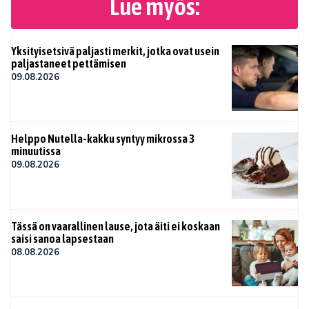
Lue myös:
Yksityisetsivä paljasti merkit, jotka ovat usein
paljastaneet pettämisen
09.08.2026
Helppo Nutella-kakku syntyy mikrossa 3
minuutissa
09.08.2026
Tässä on vaarallinen lause, jota äiti ei koskaan
saisi sanoa lapsestaan
08.08.2026