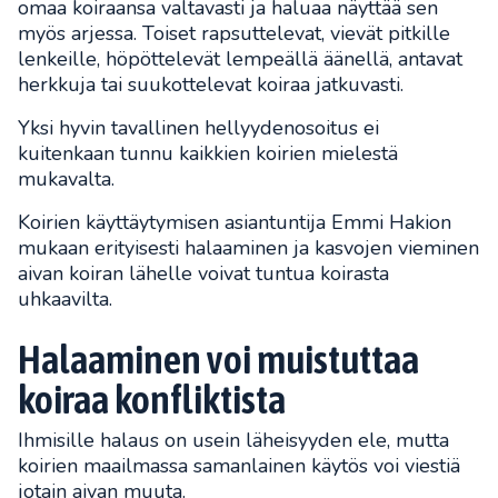
omaa koiraansa valtavasti ja haluaa näyttää sen
myös arjessa. Toiset rapsuttelevat, vievät pitkille
lenkeille, höpöttelevät lempeällä äänellä, antavat
herkkuja tai suukottelevat koiraa jatkuvasti.
Yksi hyvin tavallinen hellyydenosoitus ei
kuitenkaan tunnu kaikkien koirien mielestä
mukavalta.
Koirien käyttäytymisen asiantuntija Emmi Hakion
mukaan erityisesti halaaminen ja kasvojen vieminen
aivan koiran lähelle voivat tuntua koirasta
uhkaavilta.
Halaaminen voi muistuttaa
koiraa konfliktista
Ihmisille halaus on usein läheisyyden ele, mutta
koirien maailmassa samanlainen käytös voi viestiä
jotain aivan muuta.