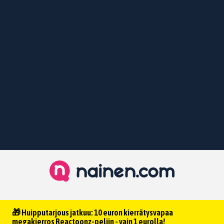
🎁 Huipputarjous jatkuu: 10 euron kierrätysvapaa
megakierros Reactoonz-peliin - vain 1 eurolla!