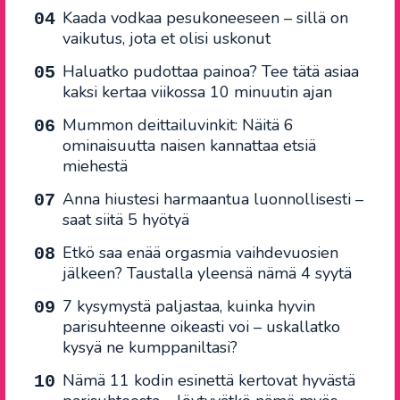
Kaada vodkaa pesukoneeseen – sillä on
vaikutus, jota et olisi uskonut
Haluatko pudottaa painoa? Tee tätä asiaa
kaksi kertaa viikossa 10 minuutin ajan
Mummon deittailuvinkit: Näitä 6
ominaisuutta naisen kannattaa etsiä
miehestä
Anna hiustesi harmaantua luonnollisesti –
saat siitä 5 hyötyä
Etkö saa enää orgasmia vaihdevuosien
jälkeen? Taustalla yleensä nämä 4 syytä
7 kysymystä paljastaa, kuinka hyvin
parisuhteenne oikeasti voi – uskallatko
kysyä ne kumppaniltasi?
Nämä 11 kodin esinettä kertovat hyvästä