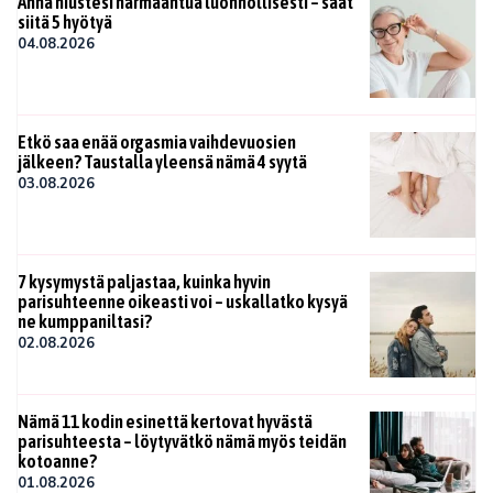
Anna hiustesi harmaantua luonnollisesti – saat
siitä 5 hyötyä
04.08.2026
Etkö saa enää orgasmia vaihdevuosien
jälkeen? Taustalla yleensä nämä 4 syytä
03.08.2026
7 kysymystä paljastaa, kuinka hyvin
parisuhteenne oikeasti voi – uskallatko kysyä
ne kumppaniltasi?
02.08.2026
Nämä 11 kodin esinettä kertovat hyvästä
parisuhteesta – löytyvätkö nämä myös teidän
kotoanne?
01.08.2026