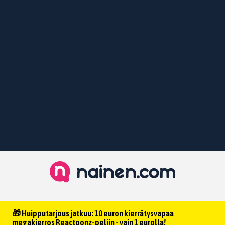
🎁 Huipputarjous jatkuu: 10 euron kierrätysvapaa
megakierros Reactoonz-peliin - vain 1 eurolla!