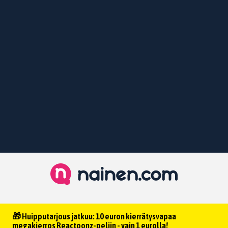
🎁 Huipputarjous jatkuu: 10 euron kierrätysvapaa
megakierros Reactoonz-peliin - vain 1 eurolla!