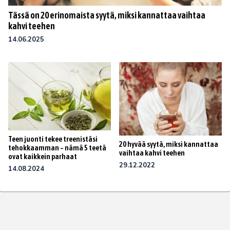
Tässä on 20 erinomaista syytä, miksi kannattaa vaihtaa
kahvi teehen
14.06.2025
Teen juonti tekee treenistäsi
20 hyvää syytä, miksi kannattaa
tehokkaamman – nämä 5 teetä
vaihtaa kahvi teehen
ovat kaikkein parhaat
29.12.2022
14.08.2024