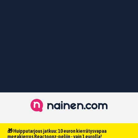
🎁 Huipputarjous jatkuu: 10 euron kierrätysvapaa
megakierros Reactoonz-peliin - vain 1 eurolla!