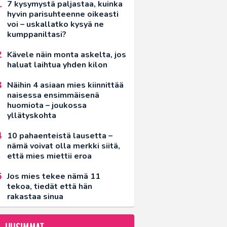
7 kysymystä paljastaa, kuinka
hyvin parisuhteenne oikeasti
voi – uskallatko kysyä ne
kumppaniltasi?
Kävele näin monta askelta, jos
haluat laihtua yhden kilon
Näihin 4 asiaan mies kiinnittää
naisessa ensimmäisenä
huomiota – joukossa
yllätyskohta
10 pahaenteistä lausetta –
nämä voivat olla merkki siitä,
että mies miettii eroa
Jos mies tekee nämä 11
tekoa, tiedät että hän
rakastaa sinua