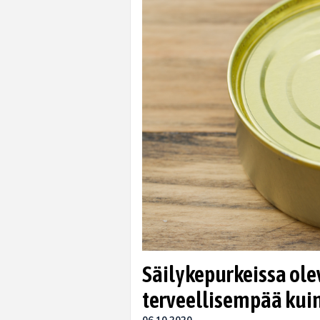
Säilykepurkeissa ol
terveellisempää kui