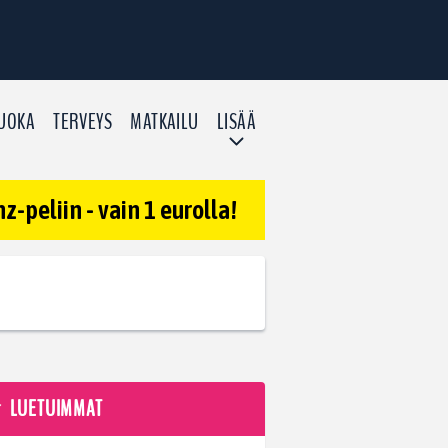
UOKA
TERVEYS
MATKAILU
LISÄÄ
-peliin - vain 1 eurolla!
LUETUIMMAT