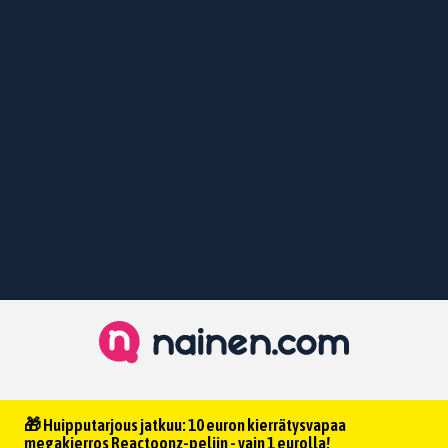
🎁 Huipputarjous jatkuu: 10 euron kierrätysvapaa
megakierros Reactoonz-peliin - vain 1 eurolla!