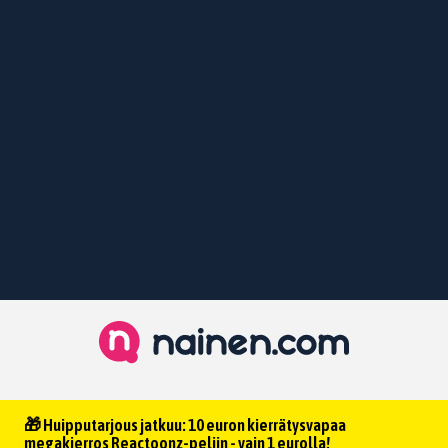
🎁 Huipputarjous jatkuu: 10 euron kierrätysvapaa
megakierros Reactoonz-peliin - vain 1 eurolla!