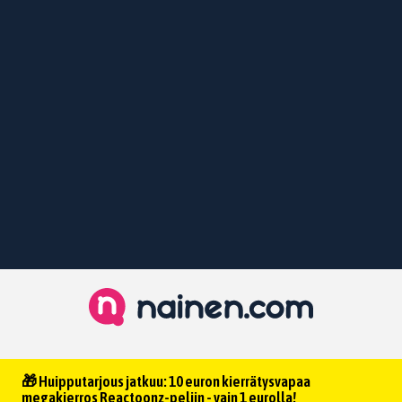
🎁 Huipputarjous jatkuu: 10 euron kierrätysvapaa
megakierros Reactoonz-peliin - vain 1 eurolla!