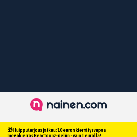
🎁 Huipputarjous jatkuu: 10 euron kierrätysvapaa
megakierros Reactoonz-peliin - vain 1 eurolla!