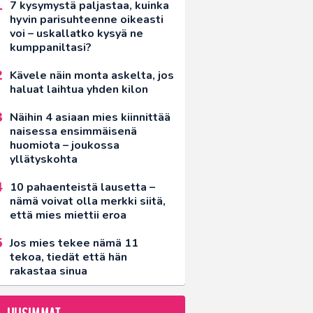
7 kysymystä paljastaa, kuinka
hyvin parisuhteenne oikeasti
voi – uskallatko kysyä ne
kumppaniltasi?
Kävele näin monta askelta, jos
haluat laihtua yhden kilon
Näihin 4 asiaan mies kiinnittää
naisessa ensimmäisenä
huomiota – joukossa
yllätyskohta
10 pahaenteistä lausetta –
nämä voivat olla merkki siitä,
että mies miettii eroa
Jos mies tekee nämä 11
tekoa, tiedät että hän
rakastaa sinua