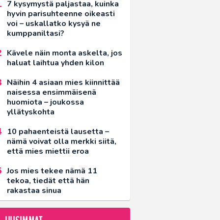
7 kysymystä paljastaa, kuinka
hyvin parisuhteenne oikeasti
voi – uskallatko kysyä ne
kumppaniltasi?
Kävele näin monta askelta, jos
haluat laihtua yhden kilon
Näihin 4 asiaan mies kiinnittää
naisessa ensimmäisenä
huomiota – joukossa
yllätyskohta
10 pahaenteistä lausetta –
nämä voivat olla merkki siitä,
että mies miettii eroa
Jos mies tekee nämä 11
tekoa, tiedät että hän
rakastaa sinua