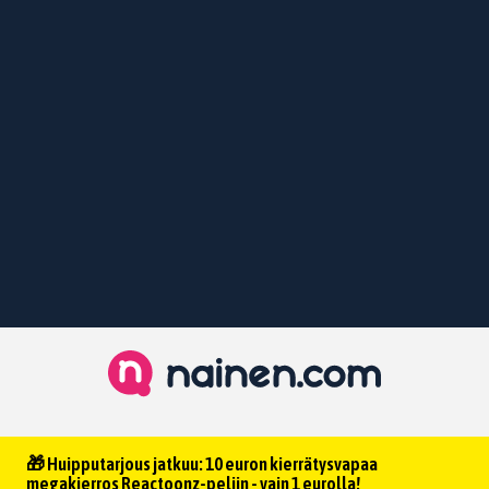
🎁 Huipputarjous jatkuu: 10 euron kierrätysvapaa
megakierros Reactoonz-peliin - vain 1 eurolla!