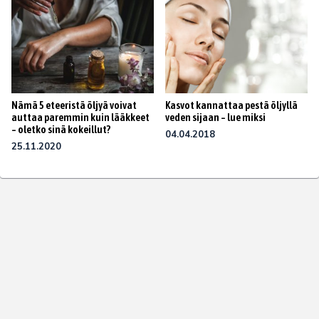
Kasvot kannattaa pestä öljyllä
Nämä 5 eteeristä öljyä voivat
veden sijaan – lue miksi
auttaa paremmin kuin lääkkeet
– oletko sinä kokeillut?
04.04.2018
25.11.2020