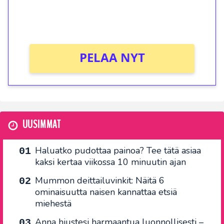
peliin (arvo 0,20€ per kierros)!
Ei kierrätysvaatimusta!
PELAA NYT
UUSIMMAT
Haluatko pudottaa painoa? Tee tätä asiaa
kaksi kertaa viikossa 10 minuutin ajan
Mummon deittailuvinkit: Näitä 6
ominaisuutta naisen kannattaa etsiä
miehestä
Anna hiustesi harmaantua luonnollisesti –