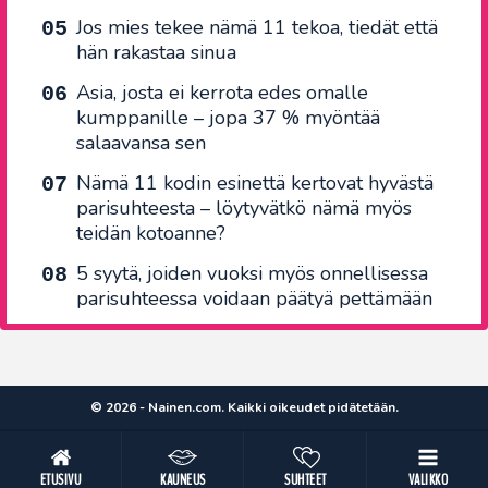
Jos mies tekee nämä 11 tekoa, tiedät että
hän rakastaa sinua
Asia, josta ei kerrota edes omalle
kumppanille – jopa 37 % myöntää
salaavansa sen
Nämä 11 kodin esinettä kertovat hyvästä
parisuhteesta – löytyvätkö nämä myös
teidän kotoanne?
5 syytä, joiden vuoksi myös onnellisessa
parisuhteessa voidaan päätyä pettämään
© 2026 - Nainen.com. Kaikki oikeudet pidätetään.
ETUSIVU
KAUNEUS
SUHTEET
VALIKKO