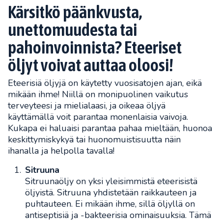
Kärsitkö päänkvusta,
unettomuudesta tai
pahoinvoinnista? Eteeriset
öljyt voivat auttaa oloosi!
Eteerisiä öljyjä on käytetty vuosisatojen ajan, eikä
mikään ihme! Niillä on monipuolinen vaikutus
terveyteesi ja mielialaasi, ja oikeaa öljyä
käyttämällä voit parantaa monenlaisia vaivoja.
Kukapa ei haluaisi parantaa pahaa mieltään, huonoa
keskittymiskykyä tai huonomuistisuutta näin
ihanalla ja helpolla tavalla!
Sitruuna
Sitruunaöljy on yksi yleisimmistä eteerisistä
öljyistä. Sitruuna yhdistetään raikkauteen ja
puhtauteen. Ei mikään ihme, sillä öljyllä on
antiseptisiä ja -bakteerisia ominaisuuksia. Tämä