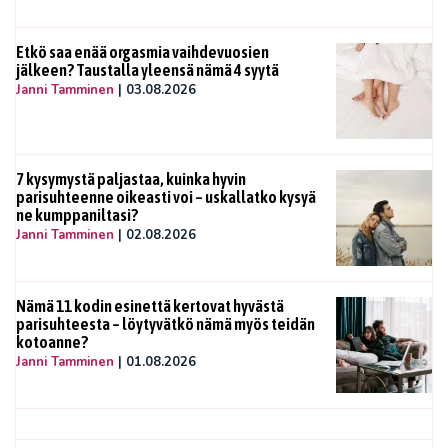
Etkö saa enää orgasmia vaihdevuosien
jälkeen? Taustalla yleensä nämä 4 syytä
Janni Tamminen
|
03.08.2026
7 kysymystä paljastaa, kuinka hyvin
parisuhteenne oikeasti voi – uskallatko kysyä
ne kumppaniltasi?
Janni Tamminen
|
02.08.2026
Nämä 11 kodin esinettä kertovat hyvästä
parisuhteesta – löytyvätkö nämä myös teidän
kotoanne?
Janni Tamminen
|
01.08.2026