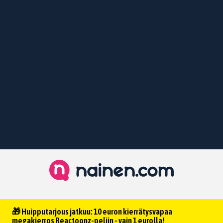
🎁 Huipputarjous jatkuu: 10 euron kierrätysvapaa
megakierros Reactoonz-peliin - vain 1 eurolla!