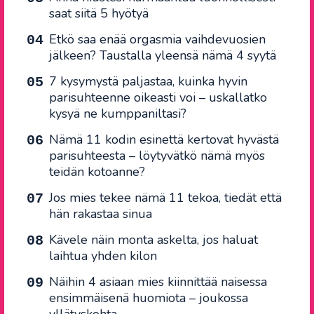
saat siitä 5 hyötyä
Etkö saa enää orgasmia vaihdevuosien
jälkeen? Taustalla yleensä nämä 4 syytä
7 kysymystä paljastaa, kuinka hyvin
parisuhteenne oikeasti voi – uskallatko
kysyä ne kumppaniltasi?
Nämä 11 kodin esinettä kertovat hyvästä
parisuhteesta – löytyvätkö nämä myös
teidän kotoanne?
Jos mies tekee nämä 11 tekoa, tiedät että
hän rakastaa sinua
Kävele näin monta askelta, jos haluat
laihtua yhden kilon
Näihin 4 asiaan mies kiinnittää naisessa
ensimmäisenä huomiota – joukossa
yllätyskohta