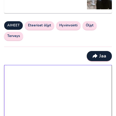
AIHEET
Eteeriset öljyt
Hyvinvointi
Öljyt
Terveys
Jaa
1€ = 10€ arvosta
ilmaiskierroksia ilman
kierrätystä!
Talleta 1€
Saat heti 50 ilmaiskierrosta Tuohi 1000 -