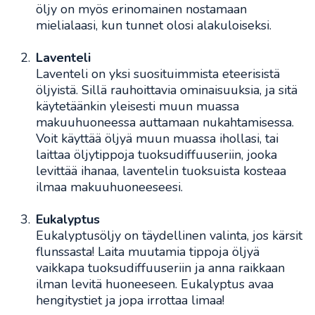
öljy on myös erinomainen nostamaan
mielialaasi, kun tunnet olosi alakuloiseksi.
Laventeli
Laventeli on yksi suosituimmista eteerisistä
öljyistä. Sillä rauhoittavia ominaisuuksia, ja sitä
käytetäänkin yleisesti muun muassa
makuuhuoneessa auttamaan nukahtamisessa.
Voit käyttää öljyä muun muassa ihollasi, tai
laittaa öljytippoja tuoksudiffuuseriin, jooka
levittää ihanaa, laventelin tuoksuista kosteaa
ilmaa makuuhuoneeseesi.
Eukalyptus
Eukalyptusöljy on täydellinen valinta, jos kärsit
flunssasta! Laita muutamia tippoja öljyä
vaikkapa tuoksudiffuuseriin ja anna raikkaan
ilman levitä huoneeseen. Eukalyptus avaa
hengitystiet ja jopa irrottaa limaa!