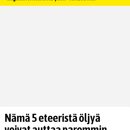
Nämä 5 eteeristä öljyä
voivat auttaa paremmin