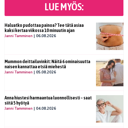
LUE MYÖS:
Haluatko pudottaa painoa? Tee tätä asiaa
kaksi kertaa viikossa 10 minuutin ajan
Janni Tamminen
|
06.08.2026
Mummon deittailuvinkit: Näitä 6 ominaisuutta
naisen kannattaa etsiä miehestä
Janni Tamminen
|
05.08.2026
Anna hiustesi harmaantua luonnollisesti – saat
siitä 5 hyötyä
Janni Tamminen
|
04.08.2026