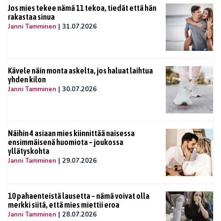
Jos mies tekee nämä 11 tekoa, tiedät että hän
rakastaa sinua
Janni Tamminen
|
31.07.2026
Kävele näin monta askelta, jos haluat laihtua
yhden kilon
Janni Tamminen
|
30.07.2026
Näihin 4 asiaan mies kiinnittää naisessa
ensimmäisenä huomiota – joukossa
yllätyskohta
Janni Tamminen
|
29.07.2026
10 pahaenteistä lausetta – nämä voivat olla
merkki siitä, että mies miettii eroa
Janni Tamminen
|
28.07.2026