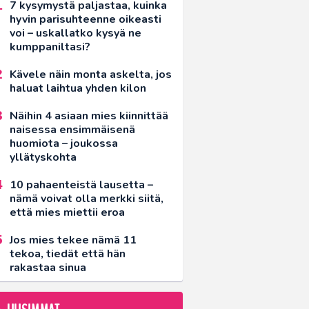
7 kysymystä paljastaa, kuinka
hyvin parisuhteenne oikeasti
voi – uskallatko kysyä ne
kumppaniltasi?
Kävele näin monta askelta, jos
haluat laihtua yhden kilon
Näihin 4 asiaan mies kiinnittää
naisessa ensimmäisenä
huomiota – joukossa
yllätyskohta
10 pahaenteistä lausetta –
nämä voivat olla merkki siitä,
että mies miettii eroa
Jos mies tekee nämä 11
tekoa, tiedät että hän
rakastaa sinua