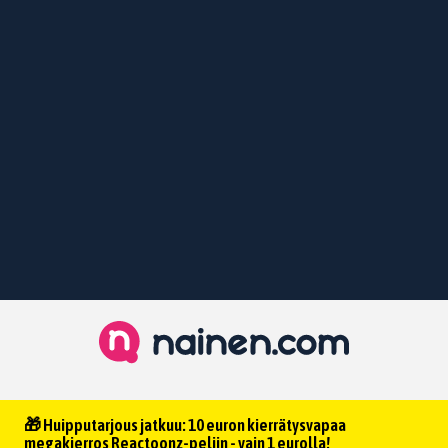
🎁 Huipputarjous jatkuu: 10 euron kierrätysvapaa
megakierros Reactoonz-peliin - vain 1 eurolla!