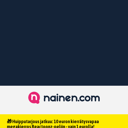
🎁 Huipputarjous jatkuu: 10 euron kierrätysvapaa
megakierros Reactoonz-peliin - vain 1 eurolla!