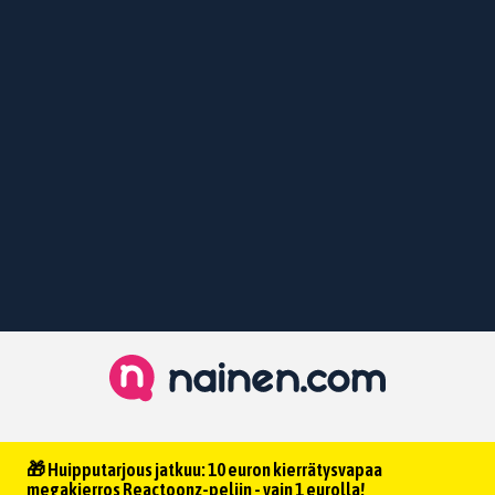
🎁 Huipputarjous jatkuu: 10 euron kierrätysvapaa
megakierros Reactoonz-peliin - vain 1 eurolla!